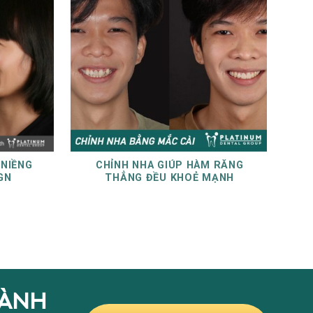
 NIỀNG
CHỈNH NHA GIÚP HÀM RĂNG
ANH
GN
THẲNG ĐỀU KHOẺ MẠNH
NỤ
HÀNH