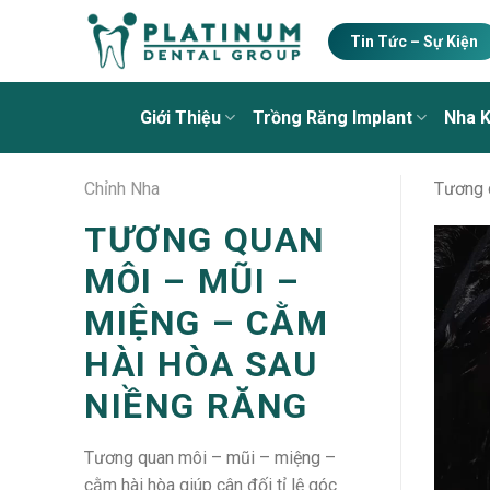
Skip
to
Tin Tức – Sự Kiện
content
Giới Thiệu
Trồng Răng Implant
Nha 
Chỉnh Nha
Tương q
TƯƠNG QUAN
MÔI – MŨI –
MIỆNG – CẰM
HÀI HÒA SAU
NIỀNG RĂNG
Tương quan môi – mũi – miệng –
cằm hài hòa giúp cân đối tỉ lệ góc