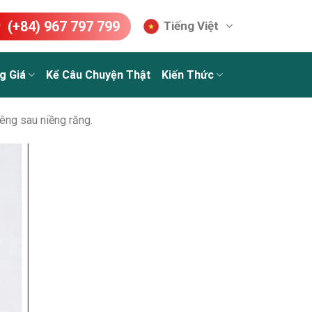
(+84) 967 797 799
Tiếng Việt
g Giá
Kể Câu Chuyện Thật
Kiến Thức
êng sau niềng răng.