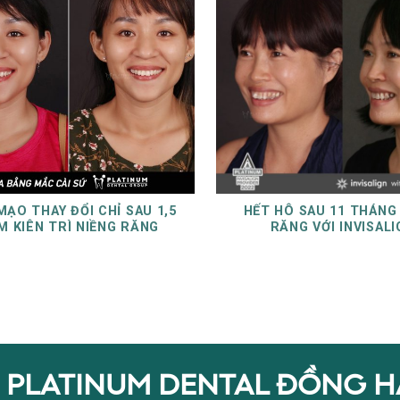
MẠO THAY ĐỔI CHỈ SAU 1,5
HẾT HÔ SAU 11 THÁNG
M KIÊN TRÌ NIỀNG RĂNG
RĂNG VỚI INVISALI
PLATINUM DENTAL ĐỒNG 