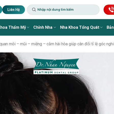
Liên Hệ
Khoa Thẩm Mỹ
Chỉnh Nha
Nha Khoa Tổng Quát
Bản
uan môi – mũi – miệng – cằm hài hòa giúp cân đối tỉ lệ góc nghi