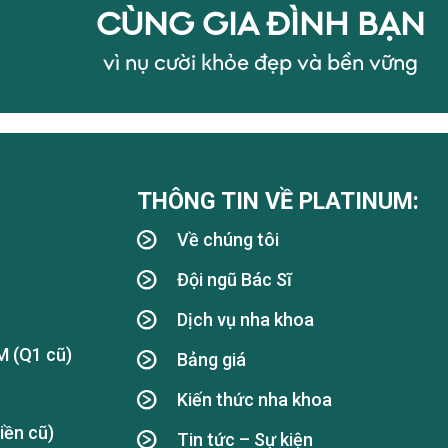
CÙNG GIA ĐÌNH BẠN
vì nụ cười khỏe đẹp và bền vững
THÔNG TIN VỀ PLATINUM:
Về chúng tôi
Đội ngũ Bác Sĩ
Dịch vụ nha khoa
M (Q1 cũ)
Bảng giá
Kiến thức nha khoa
iền cũ)
Tin tức – Sự kiện