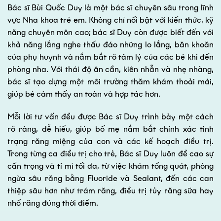
Bác sĩ Bùi Quốc Duy là một bác sĩ chuyên sâu trong lĩnh
vực Nha khoa trẻ em. Không chỉ nổi bật với kiến thức, kỹ
năng chuyên môn cao; bác sĩ Duy còn được biết đến với
khả năng lắng nghe thấu đáo những lo lắng, băn khoăn
của phụ huynh và nắm bắt rõ tâm lý của các bé khi đến
phòng nha. Với thái độ ân cần, kiên nhẫn và nhẹ nhàng,
bác sĩ tạo dựng một môi trường thăm khám thoải mái,
giúp bé cảm thấy an toàn và hợp tác hơn.
Mỗi lời tư vấn đều được Bác sĩ Duy trình bày một cách
rõ ràng, dễ hiểu, giúp bố mẹ nắm bắt chính xác tình
trạng răng miệng của con và các kế hoạch điều trị.
Trong từng ca điều trị cho trẻ, Bác sĩ Duy luôn đề cao sự
cẩn trọng và tỉ mỉ tối đa, từ việc khám tổng quát, phòng
ngừa sâu răng bằng Fluoride và Sealant, đến các can
thiệp sâu hơn như trám răng, điều trị tủy răng sữa hay
nhổ răng đúng thời điểm.