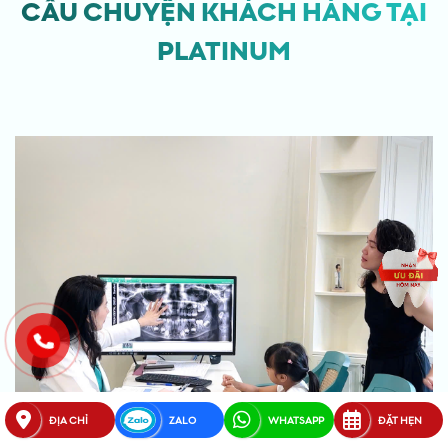
CÂU CHUYỆN KHÁCH HÀNG TẠI
PLATINUM
ĐỊA CHỈ
ZALO
WHATSAPP
ĐẶT HẸN