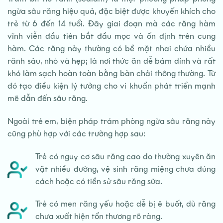
ngừa sâu răng hiệu quả, đặc biệt được khuyến khích cho
trẻ từ 6 đến 14 tuổi. Đây giai đoạn mà các răng hàm
vĩnh viễn đầu tiên bắt đầu mọc và ổn định trên cung
hàm. Các răng này thường có bề mặt nhai chứa nhiều
rãnh sâu, nhỏ và hẹp; là nơi thức ăn dễ bám dính và rất
khó làm sạch hoàn toàn bằng bàn chải thông thường. Từ
đó tạo điều kiện lý tưởng cho vi khuẩn phát triển mạnh
mẽ dẫn đến sâu răng.
Ngoài trẻ em, biện pháp trám phòng ngừa sâu răng này
cũng phù hợp với các trường hợp sau:
Trẻ có nguy cơ sâu răng cao do thường xuyên ăn
vặt nhiều đường, vệ sinh răng miệng chưa đúng
cách hoặc có tiền sử sâu răng sữa.
Trẻ có men răng yếu hoặc dễ bị ê buốt, dù răng
chưa xuất hiện tổn thương rõ ràng.