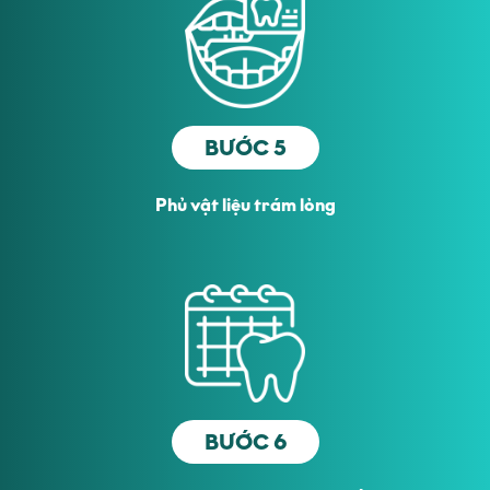
BƯỚC 5
Phủ vật liệu trám lỏng
BƯỚC 6