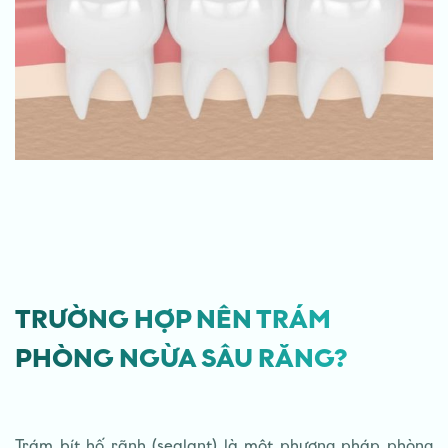
TRƯỜNG HỢP NÊN TRÁM
PHÒNG NGỪA SÂU RĂNG?
Trám bít hố rãnh (sealant) là một phương pháp phòng