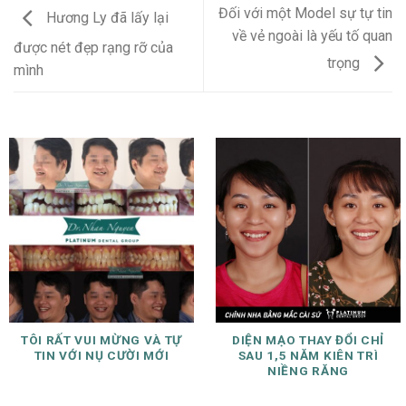
Đối với một Model sự tự tin
Hương Ly đã lấy lại
về vẻ ngoài là yếu tố quan
được nét đẹp rạng rỡ của
trọng
mình
TÔI RẤT VUI MỪNG VÀ TỰ
DIỆN MẠO THAY ĐỔI CHỈ
TIN VỚI NỤ CƯỜI MỚI
SAU 1,5 NĂM KIÊN TRÌ
NIỀNG RĂNG