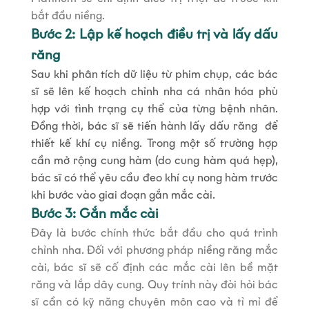
bắt đầu niềng.
Bước 2: Lập kế hoạch điều trị và lấy dấu
răng
Sau khi phân tích dữ liệu từ phim chụp, các bác
sĩ sẽ lên kế hoạch chỉnh nha cá nhân hóa phù
hợp với tình trạng cụ thể của từng bệnh nhân.
Đồng thời, bác sĩ sẽ tiến hành lấy dấu răng để
thiết kế khí cụ niềng. Trong một số trường hợp
cần mở rộng cung hàm (do cung hàm quá hẹp),
bác sĩ có thể yêu cầu đeo khí cụ nong hàm trước
khi bước vào giai đoạn gắn mắc cài.
Bước 3: Gắn mắc cài
Đây là bước chính thức bắt đầu cho quá trình
chỉnh nha. Đối với phương pháp niềng răng mắc
cài, bác sĩ sẽ cố định các mắc cài lên bề mặt
răng và lắp dây cung. Quy trính này đòi hỏi bác
sĩ cần có kỹ năng chuyên môn cao và tỉ mỉ để