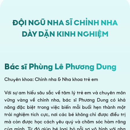
ĐỘI NGŨ NHA SĨ CHỈNH NHA
DÀY DẶN KINH NGHIỆM
Bác sĩ Phùng Lê Phương Dung
Chuyên khoa: Chỉnh nha & Nha khoa trẻ em
Với sự am hiểu sâu sắc về tâm lý trẻ em và chuyên môn
vững vàng về chỉnh nha, bác sĩ Phương Dung có khả
năng đặc biệt trong việc biến mỗi buổi hẹn thành một
trải nghiệm tích cực, nơi các bé không chỉ được điều trị
mà còn được học cách yêu quý và chăm sóc hàm răng
của mình. Từ đó giúp bé loại bỏ nỗi sợ vô hình với nha