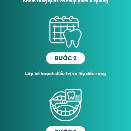
Khám tổng quát và chụp phim X-quang
BƯỚC 2
Lập kế hoạch điều trị và lấy dấu răng