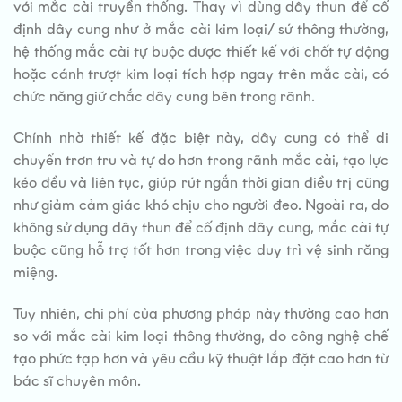
với mắc cài truyền thống. Thay vì dùng dây thun để cố
định dây cung như ở mắc cài kim loại/ sứ thông thường,
hệ thống mắc cài tự buộc được thiết kế với chốt tự động
hoặc cánh trượt kim loại tích hợp ngay trên mắc cài, có
chức năng giữ chắc dây cung bên trong rãnh.
Chính nhờ thiết kế đặc biệt này, dây cung có thể di
chuyển trơn tru và tự do hơn trong rãnh mắc cài, tạo lực
kéo đều và liên tục, giúp rút ngắn thời gian điều trị cũng
như giảm cảm giác khó chịu cho người đeo. Ngoài ra, do
không sử dụng dây thun để cố định dây cung, mắc cài tự
buộc cũng hỗ trợ tốt hơn trong việc duy trì vệ sinh răng
miệng.
Tuy nhiên, chi phí của phương pháp này thường cao hơn
so với mắc cài kim loại thông thường, do công nghệ chế
tạo phức tạp hơn và yêu cầu kỹ thuật lắp đặt cao hơn từ
bác sĩ chuyên môn.