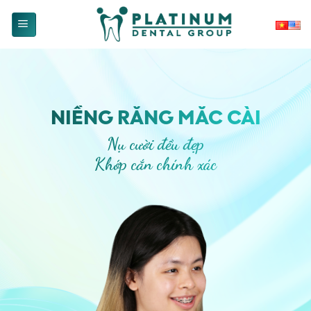
Skip
to
content
NIỀNG RĂNG MẮC CÀI
Nụ cười đều đẹp
Khớp cắn chính xác