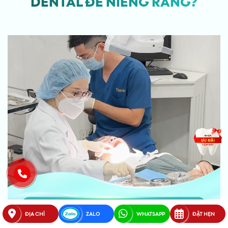
DENTAL ĐỂ NIỀNG RĂNG?
ĐỊA CHỈ
ZALO
WHATSAPP
ĐẶT HẸN