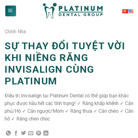
Skip
to
content
Chỉnh Nha
SỰ THAY ĐỔI TUYỆT VỜI
KHI NIỀNG RĂNG
INVISALIGN CÙNG
PLATINUM
Điều trị Invisalign tại Platinum Dental có thể giúp bạn khắc
phục được hầu hết các tình trạng! ✓ Răng khấp khểnh ✓ Cắn
phủ/Hô ✓ Cắn ngược/Móm ✓ Răng thưa ✓ Cắn chéo ✓ Cắn
hở ✓ Răng chen chúc