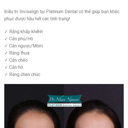
Điều trị Invisalign tại Platinum Dental có thể giúp bạn khắc
phục được hầu hết các tình trạng!
✓ Răng khấp khểnh
✓ Cắn phủ/Hô
✓ Cắn ngược/Móm
✓ Răng thưa
✓ Cắn chéo
✓ Cắn hở
✓ Răng chen chúc