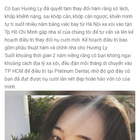
Cô bạn Hương Ly đã quyết tâm thay đổi hàm răng xô lệch,
khấp khểnh nặng, sai khớp cắn, khớp cắn ngược, khiến mình
tự ti suốt nhiều năm bằng việc bay từ Hà Nội xa xôi vào tận
Tp Hồ Chí Minh gặp nha sĩ của chúng tôi để tư vấn và lên kế
hoạch điều trị thay đổi nụ cười mới. Kế hoạch điều trị bao
gồm phẫu thuật hàm và chỉnh nha cho Hương Ly.
Suốt khoảng thời gian 2 năm niềng răng cô bạn không ngại
khoảng cách địa lý xa xôi, đều đặn mỗi tháng di chuyển vào
TP HCM để điều trị tại Platinum Dental, nhờ đó giờ đây cô
bạn đã đạt được nụ cười lẫn nét đẹp hoàn hảo vốn có của
mình.