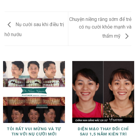
Chuyện niềng răng sớm để trẻ
Nụ cười sau khi điều trị
có nụ cười khỏe mạnh và
hở nướu
thẩm mỹ
TÔI RẤT VUI MỪNG VÀ TỰ
DIỆN MẠO THAY ĐỔI CHỈ
TIN VỚI NỤ CƯỜI MỚI
SAU 1,5 NĂM KIÊN TRÌ