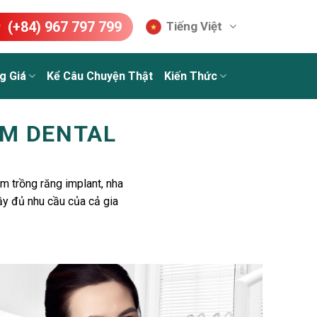
(+84) 967 797 799
Tiếng Việt
g Giá
Kể Câu Chuyện Thật
Kiến Thức
UM DENTAL
m trồng răng implant, nha
ầy đủ nhu cầu của cả gia