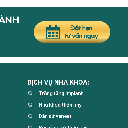
HÀNH
Đặt hẹn
tư vấn ngay
DỊCH VỤ NHA KHOA:
Trồng răng Implant
Nha khoa thẩm mỹ
Dán sứ veneer
Bọc răng sứ thẩm mỹ