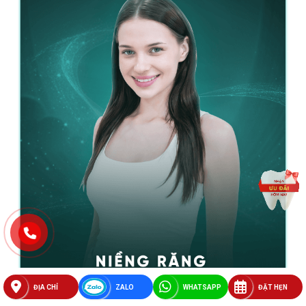
ĐỊA CHỈ
ZALO
WHATSAPP
ĐẶT HẸN