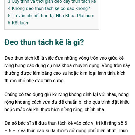
3
Quy trình và thời gian đeo dây thun tách kẽ
4
Không đeo thun tách kẽ có sao không?
5
Tư vấn chi tiết hơn tại Nha Khoa Platinum
6
Kết luận
Đeo thun tách kẽ là gì?
Đeo thun tách kẽ là việc đưa những vòng tròn vào giữa kẽ
răng bằng các dụng cụ nha khoa chuyên dụng. Vòng tròn này
thường được làm bằng cao su hoặc kim loại lành tính, kích
thước nhỏ nhẹ đặc tính cứng.
Chúng có tác dụng giữ kẽ răng không dính lại với nhau, nông
rộng khoảng cách vừa đủ để chuẩn bị cho quá trình đặt khâu
hoặc mắc cài khi thực hiện niềng răng, chỉnh nha.
Đa số bác sĩ sẽ đưa thun tách kẽ vào các vị trí kẽ răng số 5
– 6 – 7 và thun cao su là được sử dụng phổ biến nhất. Thun