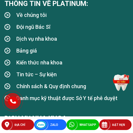
THÔNG TIN VỀ PLATINUM:
Về chúng tôi
Đội ngũ Bác Sĩ
Dịch vụ nha khoa
Bảng giá
Kiến thức nha khoa
Tin tức – Sự kiện
Chính sách & Quy định chung
Danh mục kỹ thuật được Sở Y tế phê duyệt
DỊCH VỤ NHA KHOA:
ĐỊA CHỈ
ZALO
WHATSAPP
ĐẶT HẸN
Trồng răng Implant