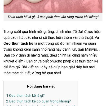
Thun tách kẽ là gì, vì sao phải đeo vào răng trước khi niềng?
Trong suốt quá trình niềng răng, chỉnh nha, để đạt được hiệu
quả cao nhất các nha sĩ sẽ thực hiện thêm vài thủ thuật. Và
đeo thun tách kẽ
là một trong số đó làm nhiệm vụ quan
trọng không kém cạnh nhổ răng hay đánh lún, gắn Minivis,…
Bạn có ý định đi niềng răng, điều chỉnh lại cung hàm nhiều
khuyết điểm? Bạn chưa biết phương pháp đặt thun tách kẽ
để làm gì? Bài viết sau đây sẽ giúp bạn giải đáp hết mọi
thắc mắc chi tiết, đừng bỏ qua nhé!
Nội dung bài viết
1
Đeo thun tách kẽ là gì?
2
Đeo thun tách kẽ có quan trọng không?