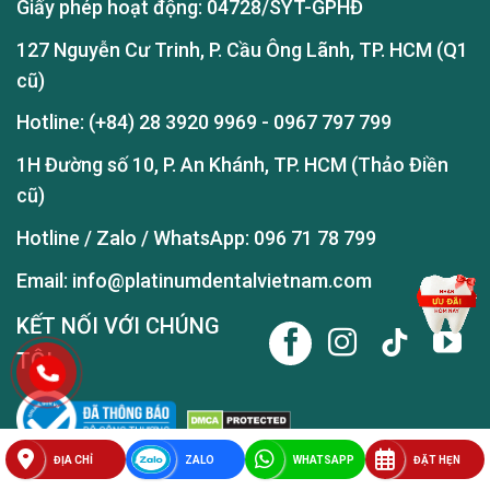
Giấy phép hoạt động: 04728/SYT-GPHĐ
127 Nguyễn Cư Trinh, P. Cầu Ông Lãnh, TP. HCM (Q1
cũ)
Hotline:
(+84) 28 3920 9969
-
0967 797 799
1H Đường số 10, P. An Khánh, TP. HCM (Thảo Điền
cũ)
Hotline / Zalo / WhatsApp:
096 71 78 799
Email: info@platinumdentalvietnam.com
KẾT NỐI VỚI CHÚNG
TÔI
ĐỊA CHỈ
ZALO
WHATSAPP
ĐẶT HẸN