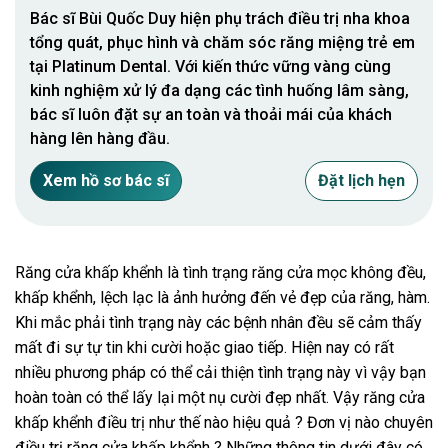
Bác sĩ Bùi Quốc Duy hiện phụ trách điều trị nha khoa
tổng quát, phục hình và chăm sóc răng miệng trẻ em
tại Platinum Dental. Với kiến thức vững vàng cùng
kinh nghiệm xử lý đa dạng các tình huống lâm sàng,
bác sĩ luôn đặt sự an toàn và thoải mái của khách
hàng lên hàng đầu.
Xem hồ sơ bác sĩ
Đặt lịch hẹn
Răng cửa khấp khểnh là tình trạng răng cửa mọc không đều,
khấp khểnh, lệch lạc là ảnh hưởng đến vẻ đẹp của răng, hàm.
Khi mắc phải tình trạng này các bệnh nhân đều sẽ cảm thấy
mất đi sự tự tin khi cười hoặc giao tiếp. Hiện nay có rất
nhiều phương pháp có thể cải thiện tình trạng này vì vậy bạn
hoàn toàn có thể lấy lại một nụ cười đẹp nhất. Vậy răng cửa
khấp khểnh điều trị như thế nào hiệu quả ? Đơn vị nào chuyên
điều trị răng cửa khấp khểnh ? Những thông tin dưới đây có