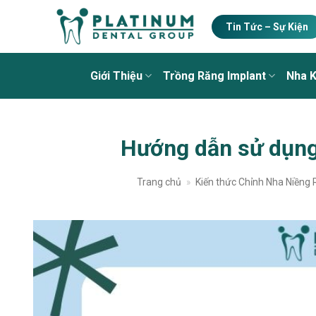
Skip
to
Tin Tức – Sự Kiện
content
Giới Thiệu
Trồng Răng Implant
Nha 
Hướng dẫn sử dụng
Trang chủ
»
Kiến thức Chỉnh Nha Niềng