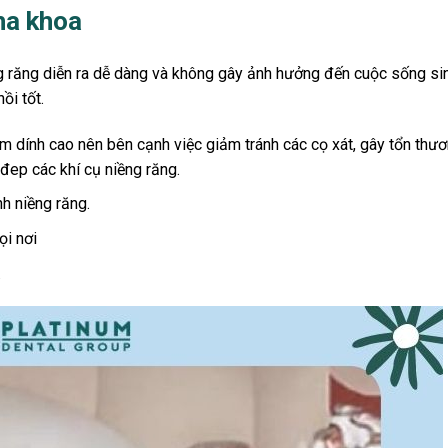
ha khoa
ng răng diễn ra dễ dàng và không gây ảnh hưởng đến cuộc sống si
ồi tốt.
m dính cao nên bên cạnh việc giảm tránh các cọ xát, gây tổn thư
đep các khí cụ niềng răng.
nh niềng răng.
ọi nơi
.