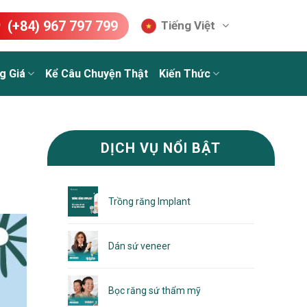
(+84) 967 797 799
Tiếng Việt
g Giá
Kể Câu Chuyện Thật
Kiến Thức
DỊCH VỤ NỔI BẬT
Trồng răng Implant
Dán sứ veneer
Bọc răng sứ thẩm mỹ