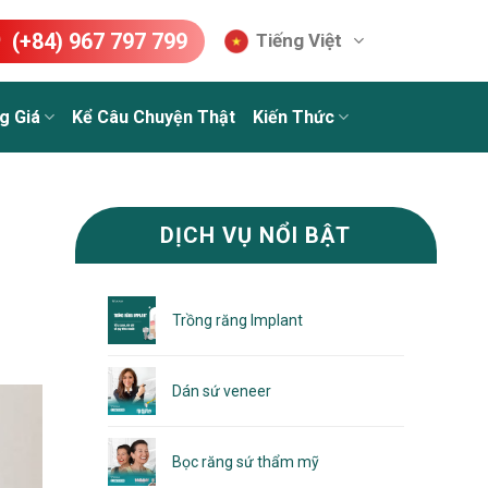
(+84) 967 797 799
Tiếng Việt
g Giá
Kể Câu Chuyện Thật
Kiến Thức
DỊCH VỤ NỔI BẬT
Trồng răng Implant
Dán sứ veneer
Bọc răng sứ thẩm mỹ