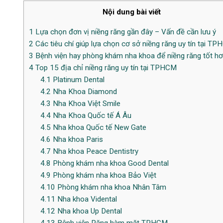
Nội dung bài viết
1
Lựa chọn đơn vị niềng răng gần đây – Vấn đề cần lưu ý
2
Các tiêu chí giúp lựa chọn cơ sở niềng răng uy tín tại T
3
Bệnh viện hay phòng khám nha khoa để niềng răng tốt h
4
Top 15 địa chỉ niềng răng uy tín tại TPHCM
4.1
Platinum Dental
4.2
Nha Khoa Diamond
4.3
Nha Khoa Việt Smile
4.4
Nha Khoa Quốc tế Á Âu
4.5
Nha khoa Quốc tế New Gate
4.6
Nha khoa Paris
4.7
Nha khoa Peace Dentistry
4.8
Phòng khám nha khoa Good Dental
4.9
Phòng khám nha khoa Bảo Việt
4.10
Phòng khám nha khoa Nhân Tâm
4.11
Nha khoa Vidental
4.12
Nha khoa Up Dental
4.13
Bệnh viện Răng hàm mặt TPHCM