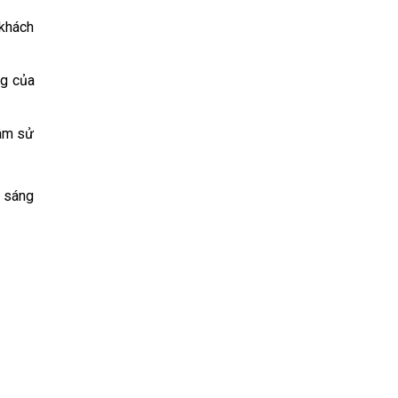
 khách
ng của
tâm sử
n sáng