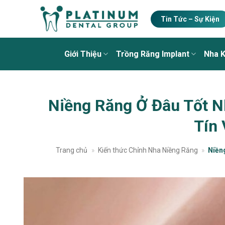
Skip
to
Tin Tức – Sự Kiện
content
Giới Thiệu
Trồng Răng Implant
Nha 
Niềng Răng Ở Đâu Tốt N
Tín 
Trang chủ
»
Kiến thức Chỉnh Nha Niềng Răng
»
Niền