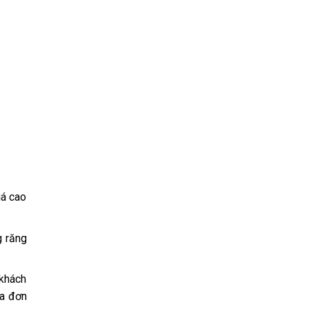
iá cao
g răng
 khách
ủa đơn