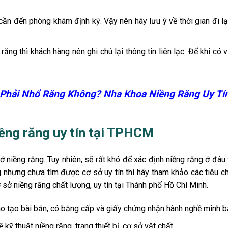
 cần đến phòng khám định kỳ. Vậy nên hãy lưu ý về thời gian đi l
 răng thì khách hàng nên ghi chú lại thông tin liên lạc. Để khi có 
 Phải Nhổ Răng Không? Nha Khoa Niềng Răng Uy Tí
iềng răng uy tín tại TPHCM
 niềng răng. Tuy nhiên, sẽ rất khó để xác định niềng răng ở đâu 
g nhưng chưa tìm được cơ sở uy tín thì hãy tham khảo các tiêu ch
 sở niềng răng chất lượng, uy tín tại Thành phố Hồ Chí Minh.
o tạo bài bản, có bằng cấp và giấy chứng nhận hành nghề minh b
kỹ thuật niềng răng, trang thiết bị, cơ sở vật chất.