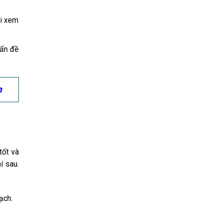
ại xem
vấn đề
n
tốt và
í sau.
ạch.