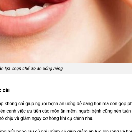
ần lựa chọn chế độ ăn uống riêng
 cài
 hợp không chỉ giúp người bệnh ăn uống dễ dàng hơn mà còn góp p
Bên cạnh việc ưu tiên các món ăn mềm, người bệnh cũng nên tuân
ó chịu và giảm nguy cơ hỏng khí cụ chỉnh nha.
ng hấp hoặc rau củ nấu mềm sẽ giúp giảm áp lực lên răng và hạ