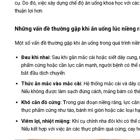
cụ. Do đó, việc xây dựng chế độ ăn uống khoa học với các 
thuận lợi hơn.
Những vấn đề thường gặp khi ăn uống lúc niềng 
Một số vấn đề thường gặp khi ăn uống trong quá trình niề
Đau khi nhai:
Sau khi gắn mắc cài hoặc siết dây cung, 
phẩm cứng hoặc cần lực cắn mạnh, người bệnh có thể c
bắt đầu dịch chuyển.
Thức ăn mắc vào mắc cài:
Hệ thống mắc cài và dây c
Nếu không được làm sạch đúng cách, mảng bám có thể t
Khó cắn đồ cứng: T
rong giai đoạn niềng răng, lực cắ
thực phẩm cứng như táo, bánh mì giòn hoặc các loại hạ
Viêm lợi, nhiệt miệng:
Khí cụ chỉnh nha đôi khi có thể
Nếu kết hợp với việc ăn các thực phẩm quá cứng, cay h