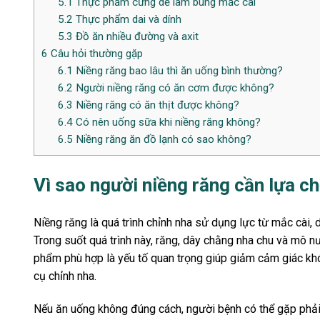
5.1
Thực phẩm cứng dễ làm bung mắc cài
5.2
Thực phẩm dai và dính
5.3
Đồ ăn nhiều đường và axit
6
Câu hỏi thường gặp
6.1
Niềng răng bao lâu thì ăn uống bình thường?
6.2
Người niềng răng có ăn cơm được không?
6.3
Niềng răng có ăn thịt được không?
6.4
Có nên uống sữa khi niềng răng không?
6.5
Niềng răng ăn đồ lạnh có sao không?
Vì sao người niềng răng cần lựa c
Niềng răng là quá trình chỉnh nha sử dụng lực từ mắc cài,
Trong suốt quá trình này, răng, dây chằng nha chu và mô nướ
phẩm phù hợp là yếu tố quan trọng giúp giảm cảm giác khó
cụ chỉnh nha.
Nếu ăn uống không đúng cách, người bệnh có thể gặp phải t