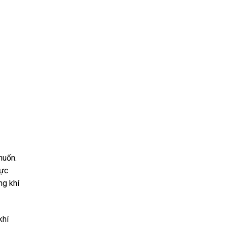
muốn.
hực
ng khí
khí