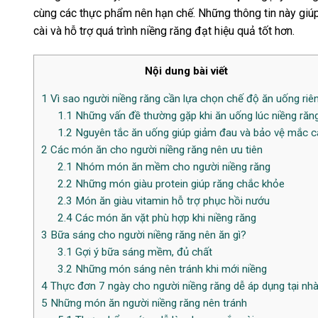
cùng các thực phẩm nên hạn chế. Những thông tin này giú
cài và hỗ trợ quá trình niềng răng đạt hiệu quả tốt hơn.
Nội dung bài viết
1
Vì sao người niềng răng cần lựa chọn chế độ ăn uống riê
1.1
Những vấn đề thường gặp khi ăn uống lúc niềng răn
1.2
Nguyên tắc ăn uống giúp giảm đau và bảo vệ mắc c
2
Các món ăn cho người niềng răng nên ưu tiên
2.1
Nhóm món ăn mềm cho người niềng răng
2.2
Những món giàu protein giúp răng chắc khỏe
2.3
Món ăn giàu vitamin hỗ trợ phục hồi nướu
2.4
Các món ăn vặt phù hợp khi niềng răng
3
Bữa sáng cho người niềng răng nên ăn gì?
3.1
Gợi ý bữa sáng mềm, đủ chất
3.2
Những món sáng nên tránh khi mới niềng
4
Thực đơn 7 ngày cho người niềng răng dễ áp dụng tại nh
5
Những món ăn người niềng răng nên tránh