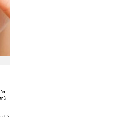
hần
 thủ
n chế