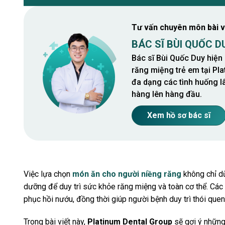
Tư vấn chuyên môn bài v
BÁC SĨ BÙI QUỐC D
Bác sĩ Bùi Quốc Duy hiện 
răng miệng trẻ em tại Pla
đa dạng các tình huống l
hàng lên hàng đầu.
Xem hồ sơ bác sĩ
Việc lựa chọn
món ăn cho người niềng răng
không chỉ dừ
dưỡng để duy trì sức khỏe răng miệng và toàn cơ thể. Các 
phục hồi nướu, đồng thời giúp người bệnh duy trì thói quen
Trong bài viết này,
Platinum Dental Group
sẽ gợi ý những