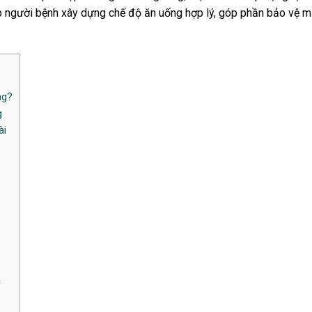
p người bệnh xây dựng chế độ ăn uống hợp lý, góp phần bảo vệ 
ng?
g
ài
à