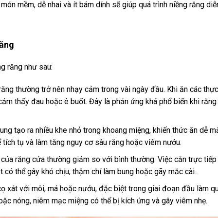
món mềm, dễ nhai và ít bám dính sẽ giúp quá trình niềng răng diễ
răng
ng răng như sau:
răng thường trở nên nhạy cảm trong vài ngày đầu. Khi ăn các thự
ảm thấy đau hoặc ê buốt. Đây là phản ứng khá phổ biến khi răng
ung tạo ra nhiều khe nhỏ trong khoang miệng, khiến thức ăn dễ mắ
ích tụ và làm tăng nguy cơ sâu răng hoặc viêm nướu.
n của răng cửa thường giảm so với bình thường. Việc cắn trực tiếp
t có thể gây khó chịu, thậm chí làm bung hoặc gãy mắc cài.
 cọ xát với môi, má hoặc nướu, đặc biệt trong giai đoạn đầu làm q
oặc nóng, niêm mạc miệng có thể bị kích ứng và gây viêm nhẹ.