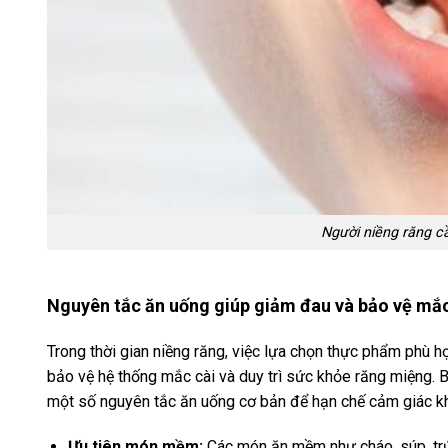
Người niềng răng c
Nguyên tắc ăn uống giúp giảm đau và bảo vệ mắc
Trong thời gian niềng răng, việc lựa chọn thực phẩm phù
bảo vệ hệ thống mắc cài và duy trì sức khỏe răng miệng. 
một số nguyên tắc ăn uống cơ bản để hạn chế cảm giác kh
Ưu tiên món mềm:
Các món ăn mềm như cháo, súp, trứ