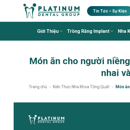
Skip
to
Tin Tức – Sự Kiện
content
Giới Thiệu
Trồng Răng Implant
Nha 
Món ăn cho người niềng
nhai và
Trang chủ
»
Kiến Thức Nha Khoa Tổng Quát
»
Món ăn 