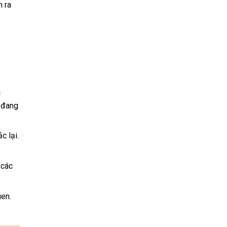
n ra
c
 đang
c lại.
 các
uen.