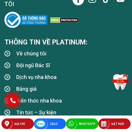
TÔI
THÔNG TIN VỀ PLATINUM:
Về chúng tôi
Đội ngũ Bác Sĩ
Dịch vụ nha khoa
Bảng giá
Kiến thức nha khoa
Tin tức – Sự kiện
Chính sách & Quy định chung
ĐỊA CHỈ
ZALO
WHATSAPP
ĐẶT HẸN