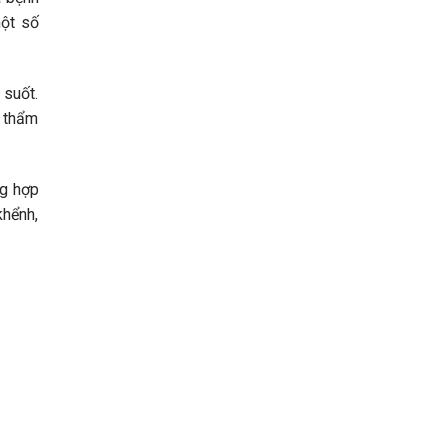
một số
 suốt.
ả thẩm
ng hợp
khểnh,