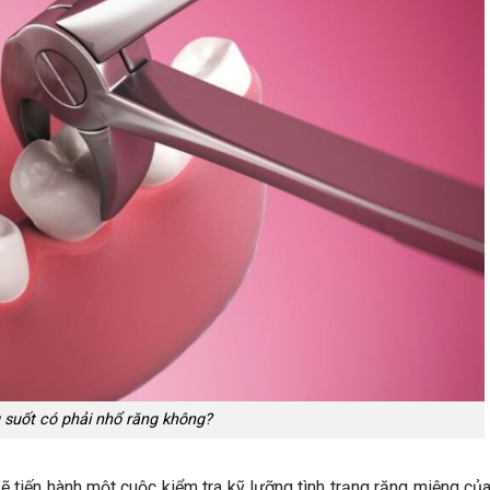
 suốt có phải nhổ răng không?
 sẽ tiến hành một cuộc kiểm tra kỹ lưỡng tình trạng răng miệng củ