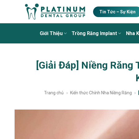
Skip
to
Tin Tức – Sự Kiện
content
Giới Thiệu
Trồng Răng Implant
Nha 
[Giải Đáp] Niềng Răng
Trang chủ
»
Kiến thức Chỉnh Nha Niềng Răng
»