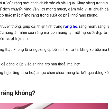
 vị trí của răng một cách chính xác và hiệu quả. Khay niềng trong s
để dịch chuyển răng về vị trí mong muốn, đảm bảo vị trí chuẩn cắ
g có thắc mắc
niềng răng trong suốt có phải nhổ răng không.
ruyền thống, giúp cải thiện tình trạng
răng hô
, răng móm, răng l
hức năng ăn nhai của răng mà còn mang lại một nụ cười đẹp tự 
ểm vượt trội như:
ng thật, không lộ ra ngoài, giúp bệnh nhân tự tin khi giao tiếp mà
 dễ dàng, giúp việc ăn nhai trở nên thoải mái hơn.
ờng hợp răng thưa hoặc mọc chen chúc, mang lại kết quả đáng kể
ổ răng không?