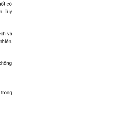
uốt có
n. Tuy
ệch và
nhiên.
 không
 trong