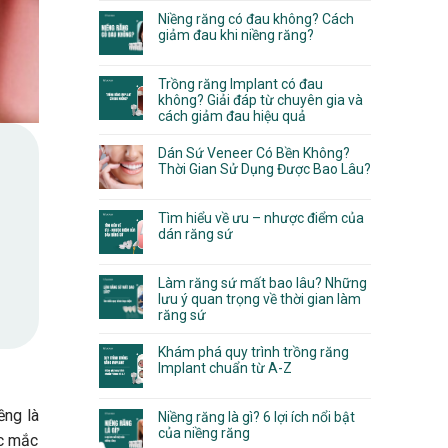
Niềng răng có đau không? Cách
giảm đau khi niềng răng?
Trồng răng Implant có đau
không? Giải đáp từ chuyên gia và
cách giảm đau hiệu quả
Dán Sứ Veneer Có Bền Không?
Thời Gian Sử Dụng Được Bao Lâu?
Tìm hiểu về ưu – nhược điểm của
dán răng sứ
Làm răng sứ mất bao lâu? Những
lưu ý quan trọng về thời gian làm
răng sứ
Khám phá quy trình trồng răng
Implant chuẩn từ A-Z
ềng là
Niềng răng là gì? 6 lợi ích nổi bật
của niềng răng
ắc mắc