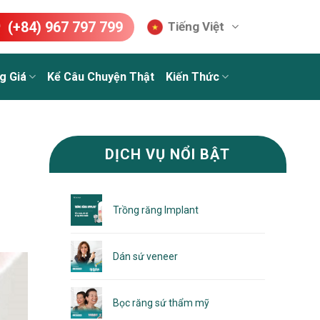
(+84) 967 797 799
Tiếng Việt
g Giá
Kể Câu Chuyện Thật
Kiến Thức
DỊCH VỤ NỔI BẬT
Trồng răng Implant
Dán sứ veneer
Bọc răng sứ thẩm mỹ