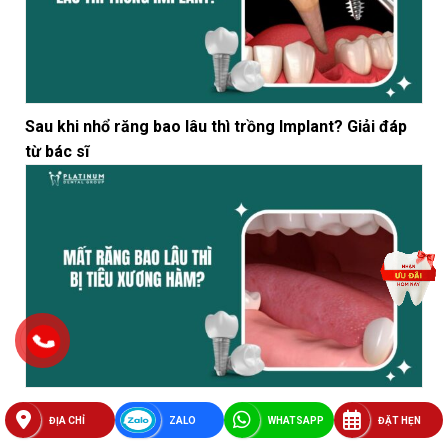
Sau khi nhổ răng bao lâu thì trồng Implant? Giải đáp
từ bác sĩ
Mất răng bao lâu thì bị tiêu xương hàm? Nguyên
ĐỊA CHỈ
ZALO
WHATSAPP
ĐẶT HẸN
nhân, hậu quả và cách khắc phục