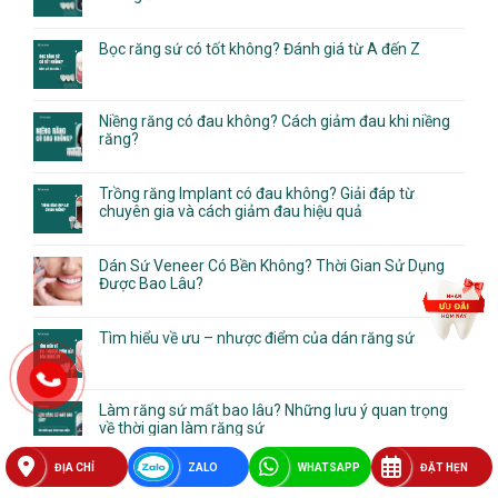
Bọc răng sứ có tốt không? Đánh giá từ A đến Z
Niềng răng có đau không? Cách giảm đau khi niềng
răng?
Trồng răng Implant có đau không? Giải đáp từ
chuyên gia và cách giảm đau hiệu quả
Dán Sứ Veneer Có Bền Không? Thời Gian Sử Dụng
Được Bao Lâu?
Tìm hiểu về ưu – nhược điểm của dán răng sứ
Làm răng sứ mất bao lâu? Những lưu ý quan trọng
về thời gian làm răng sứ
ĐỊA CHỈ
ZALO
WHATSAPP
ĐẶT HẸN
Khám phá quy trình trồng răng Implant chuẩn từ A-Z