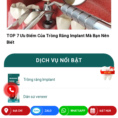
TOP 7 Ưu Điểm Của Trồng Răng Implant Mà Bạn Nên
Biết
DỊCH VỤ NỔI BẬT
Trồng răng Implant
Dán sứ veneer
ĐỊA CHỈ
ZALO
WHATSAPP
ĐẶT HẸN
Bọc răng sứ thẩm mỹ