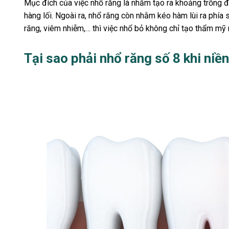
Mục đích của việc nhổ răng là nhằm tạo ra khoảng trống đ
hàng lối. Ngoài ra, nhổ răng còn nhằm kéo hàm lùi ra phía
răng, viêm nhiễm,… thì việc nhổ bỏ không chỉ tạo thẩm mỹ mà
Tại sao phải nhổ răng số 8 khi niề