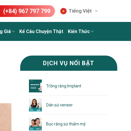
(+84) 967 797 799
Tiếng Việt
g Giá
Kể Câu Chuyện Thật
Kiến Thức
DỊCH VỤ NỔI BẬT
Trồng răng Implant
Dán sứ veneer
Bọc răng sứ thẩm mỹ