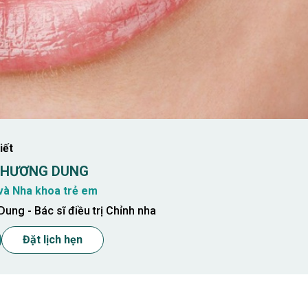
iết
 PHƯƠNG DUNG
và Nha khoa trẻ em
ung - Bác sĩ điều trị Chỉnh nha
Đặt lịch hẹn