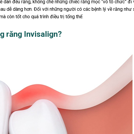
ể dàn đều răng, khống chế những chiếc răng mọc “vô tổ chức” đi
 sau dễ dàng hơn. Đối với những người có các bệnh lý về răng như
 còn tốt cho quá trình điều trị tổng thể.
ng răng Invisalign?