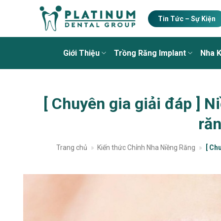
Skip
to
Tin Tức – Sự Kiện
content
Giới Thiệu
Trồng Răng Implant
Nha 
[ Chuyên gia giải đáp ] N
ră
Trang chủ
»
Kiến thức Chỉnh Nha Niềng Răng
»
[ Ch