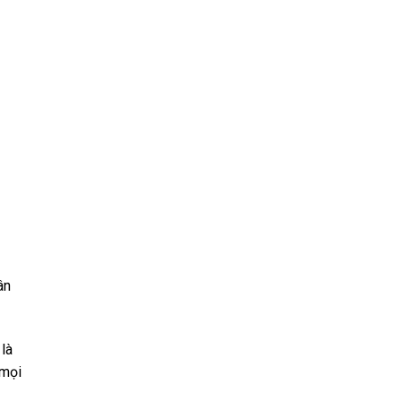
ân
là
 mọi