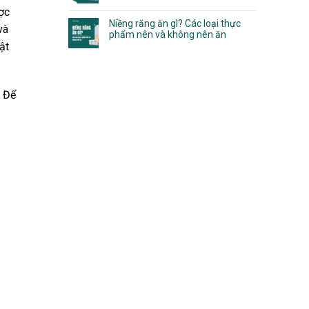
ợc
Niềng răng ăn gì? Các loại thực
và
phẩm nên và không nên ăn
ật
 Để