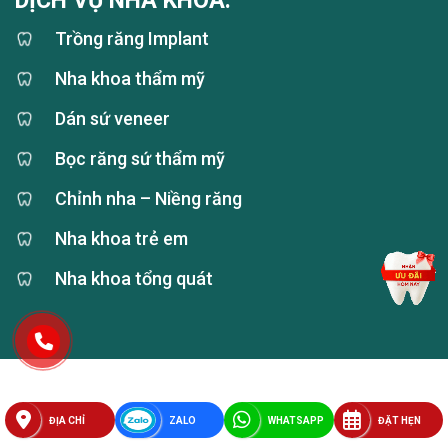
DỊCH VỤ NHA KHOA:
Trồng răng Implant
Nha khoa thẩm mỹ
Dán sứ veneer
Bọc răng sứ thẩm mỹ
Chỉnh nha – Niềng răng
Nha khoa trẻ em
Nha khoa tổng quát
GỬI TÌNH TRẠNG RĂNG
GPKD/MST/0313122694
ĐỊA CHỈ
ZALO
WHATSAPP
ĐẶT HẸN
Ngày cấp: 03/02/2015 bởi Sở Kế hoạch và Đầu tư TP. Hồ Chí Minh