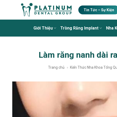
Skip
to
Tin Tức – Sự Kiện
content
Giới Thiệu
Trồng Răng Implant
Nha 
Làm răng nanh dài ra
Trang chủ
»
Kiến Thức Nha Khoa Tổng Q