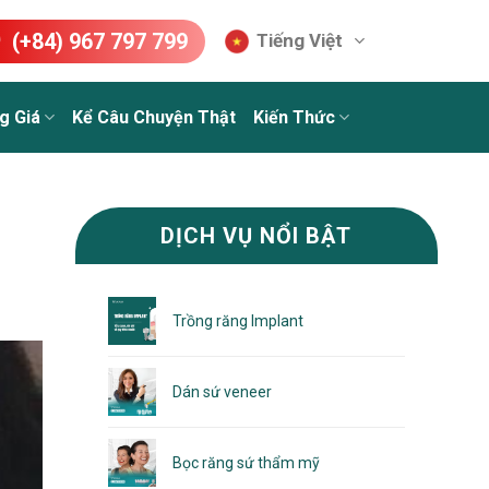
(+84) 967 797 799
Tiếng Việt
g Giá
Kể Câu Chuyện Thật
Kiến Thức
DỊCH VỤ NỔI BẬT
Trồng răng Implant
Dán sứ veneer
Bọc răng sứ thẩm mỹ