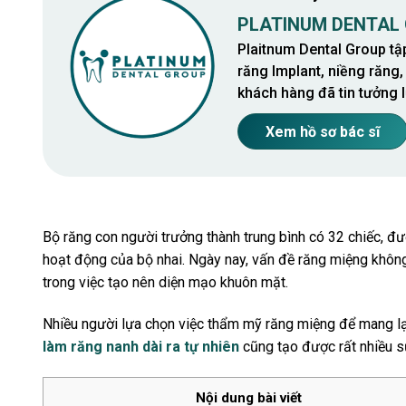
PLATINUM DENTAL
Plaitnum Dental Group tậ
răng Implant, niềng răng,
khách hàng đã tin tưởng l
Xem hồ sơ bác sĩ
Bộ răng con người trưởng thành trung bình có 32 chiếc, đư
hoạt động của bộ nhai. Ngày nay, vấn đề răng miệng khôn
trong việc tạo nên diện mạo khuôn mặt.
Nhiều người lựa chọn việc thẩm mỹ răng miệng để mang lại 
làm răng nanh dài ra tự nhiên
cũng tạo được rất nhiều sự
Nội dung bài viết