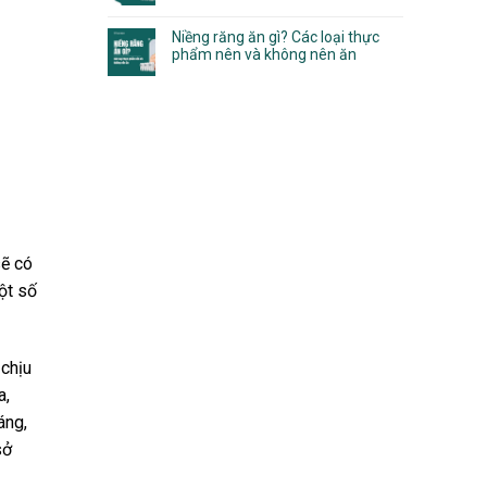
Niềng răng ăn gì? Các loại thực
phẩm nên và không nên ăn
sẽ có
ột số
 chịu
a,
áng,
sở