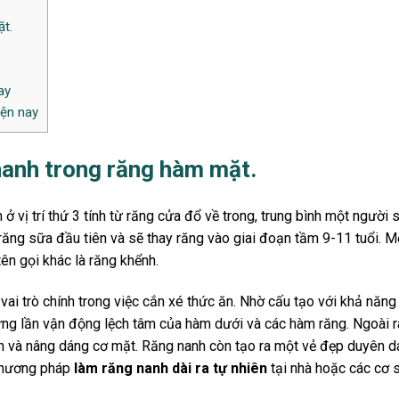
ặt.
ay
iện nay
 nanh trong răng hàm mặt.
ở vị trí thứ 3 tính từ răng cửa đổ về trong, trung bình một người 
răng sữa đầu tiên và sẽ thay răng vào giai đoạn tầm 9-11 tuổi. M
tên gọi khác là răng khểnh.
vai trò chính trong việc cắn xé thức ăn. Nhờ cấu tạo với khả năng
ng lần vận động lệch tâm của hàm dưới và các hàm răng. Ngoài r
nh và nâng dáng cơ mặt. Răng nanh còn tạo ra một vẻ đẹp duyên d
 phương pháp
làm răng nanh dài ra tự nhiên
tại nhà hoặc các cơ 