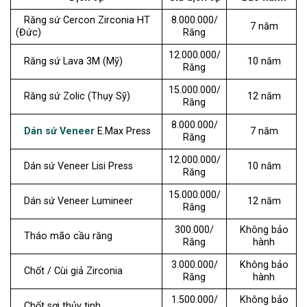
Răng sứ Cercon Zirconia HT
8.000.000/
7 năm
(Đức)
Răng
12.000.000/
Răng sứ Lava 3M (Mỹ)
10 năm
Răng
15.000.000/
Răng sứ Zolic (Thụy Sỹ)
12 năm
Răng
8.000.000/
Dán sứ Veneer
E.Max Press
7 năm
Răng
12.000.000/
Dán sứ Veneer Lisi Press
10 năm
Răng
15.000.000/
Dán sứ Veneer Lumineer
12 năm
Răng
300.000/
Không bảo
Tháo mão cầu răng
Răng
hành
3.000.000/
Không bảo
Chốt / Cùi giả Zirconia
Răng
hành
1.500.000/
Không bảo
Chốt sợi thủy tinh