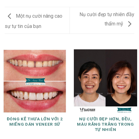
Nụ cười đẹp tự nhiên đầy
Một nụ cười nâng cao
thẩm mỹ
sự tự tin của bạn
ĐÓNG KẼ THƯA LỚN VỚI 2
NỤ CƯỜI ĐẸP HƠN, ĐỀU,
MIẾNG DÁN VENEER SỨ
MÀU RĂNG TRẮNG TRONG
TỰ NHIÊN