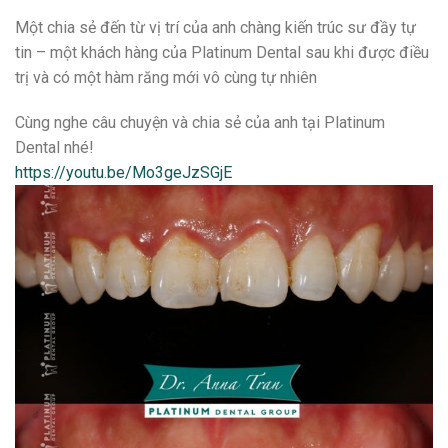
Một chia sẻ đến từ vị trí của anh chàng kiến trúc sư đầy tự
tin – một khách hàng của Platinum Dental sau khi được điều
trị và có một hàm răng mới vô cùng tự nhiên
Cùng nghe câu chuyện và chia sẻ của anh tại Platinum
Dental nhé!
https://youtu.be/Mo3geJzSGjE