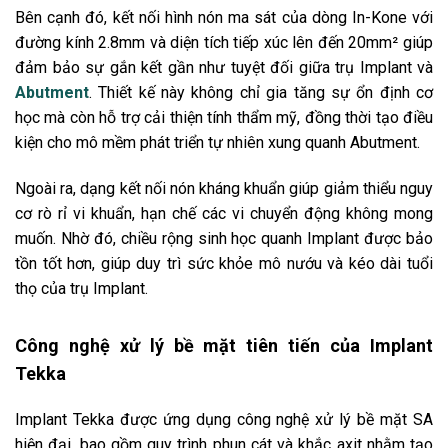
Bên cạnh đó, kết nối hình nón ma sát của dòng In-Kone với
đường kính 2.8mm và diện tích tiếp xúc lên đến 20mm² giúp
đảm bảo sự gắn kết gần như tuyệt đối giữa trụ Implant và
Abutment
. Thiết kế này không chỉ gia tăng sự ổn định cơ
học mà còn hỗ trợ cải thiện tính thẩm mỹ, đồng thời tạo điều
kiện cho mô mềm phát triển tự nhiên xung quanh Abutment.
Ngoài ra, dạng kết nối nón kháng khuẩn giúp giảm thiểu nguy
cơ rò rỉ vi khuẩn, hạn chế các vi chuyển động không mong
muốn. Nhờ đó, chiều rộng sinh học quanh Implant được bảo
tồn tốt hơn, giúp duy trì sức khỏe mô nướu và kéo dài tuổi
thọ của trụ Implant.
Công nghệ xử lý bề mặt tiên tiến của Implant
Tekka
Implant Tekka được ứng dụng công nghệ xử lý bề mặt SA
hiện đại, bao gồm quy trình phun cát và khắc axit nhằm tạo