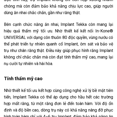
chóng mà còn đảm bảo khả năng chịu lực cao, giúp người
dùng ăn nhai chắc chắn, gần như răng thật.
Bên cạnh chức năng ăn nhai, Implant Tekka còn mang lại
hiệu quả thẩm mỹ tối ưu. Nhờ thiết kế kết nối In-Kone®
UNIVERSAL với dạng côn thuôn 80 độc quyền, vùng nướu có
thể phát triển tự nhiên quanh cổ Implant, ôm sát và bảo vệ
trụ như chân răng thật. Điều này giúp phục hình răng Implant
không chỉ chắc chắn mà còn đạt tính thẩm mỹ cao, mang lại
nụ cười tự nhiên và hài hòa.
Tính thẩm mỹ cao
Nhờ thiết kế tối ưu kết hợp cùng công nghệ xử lý bề mặt tiên
tiến, Implant Tekka có thể áp dụng cho hầu hết các trường
hợp mất răng, từ một răng đơn lẻ đến toàn hàm. Với độ ổn
định và độ bền cao, dòng trụ này có khả năng nâng đỡ phục
hình toàn hàm chỉ với 4–6 trụ Implant, đảm bảo khả năng ăn