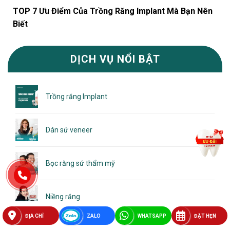
TOP 7 Ưu Điểm Của Trồng Răng Implant Mà Bạn Nên
Biết
DỊCH VỤ NỔI BẬT
Trồng răng Implant
Dán sứ veneer
Bọc răng sứ thẩm mỹ
Niềng răng
ĐỊA CHỈ
ZALO
WHATSAPP
ĐẶT HẸN