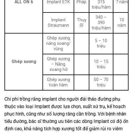
ALL ON 6
Implant ETK
Pháp
315
7 năm
triệu/hàm
340 –
Implant
Thuỵ
10
390
Straumann
Sĩ
năm
triệu/hàm
Ghép xương
5 – 10
nâng xoang/
triệu
vùng
Ghép xương
Ghép xương
10 – 15
– Nâng
triệu
xoang hở
Ghép xương
50 – 70
toàn hàm
triệu
Chi phí trồng răng implant cho người đái tháo đường phụ
thuộc vào loại Implant được lựa chọn, xuất xứ trụ, kế hoạch
phục hình, cũng như số lượng răng cần trồng. Với bệnh nhân
tiểu đường, bác sĩ thường ưu tiên các dòng Implant có độ ổn
định cao, khả năng tích hợp xương tốt để giảm rủi ro viêm