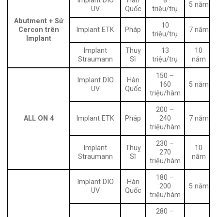
Implant DIO
Hàn
8
5 năm
UV
Quốc
triệu/trụ
Abutment + Sứ
10
Cercon trên
Implant ETK
Pháp
7 năm
triệu/trụ
Implant
Implant
Thuỵ
13
10
Straumann
Sĩ
triệu/trụ
năm
150 –
Implant DIO
Hàn
160
5 năm
UV
Quốc
triệu/hàm
200 –
ALL ON 4
Implant ETK
Pháp
240
7 năm
triệu/hàm
230 –
Implant
Thuỵ
10
270
Straumann
Sĩ
năm
triệu/hàm
180 –
Implant DIO
Hàn
200
5 năm
UV
Quốc
triệu/hàm
280 –