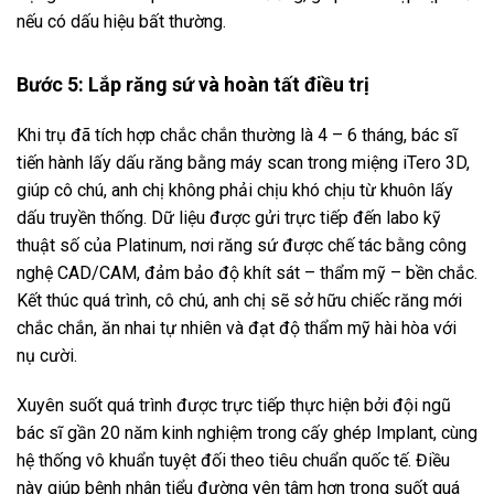
nếu có dấu hiệu bất thường.
Bước 5: Lắp răng sứ và hoàn tất điều trị
Khi trụ đã tích hợp chắc chắn thường là 4 – 6 tháng, bác sĩ
tiến hành lấy dấu răng bằng máy scan trong miệng iTero 3D,
giúp cô chú, anh chị không phải chịu khó chịu từ khuôn lấy
dấu truyền thống. Dữ liệu được gửi trực tiếp đến labo kỹ
thuật số của Platinum, nơi răng sứ được chế tác bằng công
nghệ CAD/CAM, đảm bảo độ khít sát – thẩm mỹ – bền chắc.
Kết thúc quá trình, cô chú, anh chị sẽ sở hữu chiếc răng mới
chắc chắn, ăn nhai tự nhiên và đạt độ thẩm mỹ hài hòa với
nụ cười.
Xuyên suốt quá trình được trực tiếp thực hiện bởi đội ngũ
bác sĩ gần 20 năm kinh nghiệm trong cấy ghép Implant, cùng
hệ thống vô khuẩn tuyệt đối theo tiêu chuẩn quốc tế. Điều
này giúp bệnh nhân tiểu đường yên tâm hơn trong suốt quá