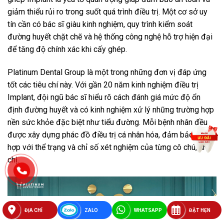
giảm thiểu rủi ro trong suốt quá trình điều trị. Một cơ sở uy
tín cần có bác sĩ giàu kinh nghiệm, quy trình kiểm soát
đường huyết chặt chẽ và hệ thống công nghệ hỗ trợ hiện đại
để tăng độ chính xác khi cấy ghép.
Platinum Dental Group là một trong những đơn vị đáp ứng
tốt các tiêu chí này. Với gần 20 năm kinh nghiệm điều trị
Implant, đội ngũ bác sĩ hiểu rõ cách đánh giá mức độ ổn
định đường huyết và có kinh nghiệm xử lý những trường hợp
nền sức khỏe đặc biệt như tiểu đường. Mỗi bệnh nhân đều
được xây dựng phác đồ điều trị cá nhân hóa, đảm bảo phù
hợp với thể trạng và chỉ số xét nghiệm của từng cô chú, anh
chị.
ĐỊA CHỈ
ZALO
WHATSAPP
ĐẶT HẸN