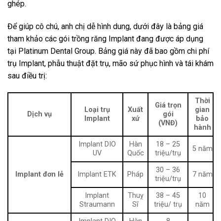
ghép.
Để giúp cô chú, anh chị dễ hình dung, dưới đây là bảng giá
tham khảo các gói trồng răng Implant đang được áp dụng
tại Platinum Dental Group. Bảng giá này đã bao gồm chi phí
trụ Implant, phẫu thuật đặt trụ, mão sứ phục hình và tái khám
sau điều trị:
Thời
Giá trọn
Loại trụ
Xuất
gian
Dịch vụ
gói
Implant
xứ
bảo
(VNĐ)
hành
Implant DIO
Hàn
18 – 25
5 năm
UV
Quốc
triệu/trụ
30 – 36
Implant đơn lẻ
Implant ETK
Pháp
7 năm
triệu/trụ
Implant
Thuỵ
38 – 45
10
Straumann
Sĩ
triệu/ trụ
năm