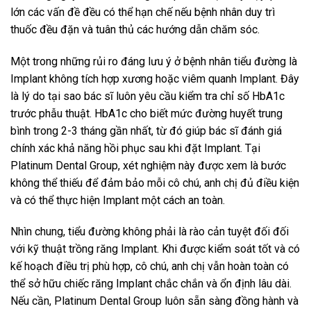
lớn các vấn đề đều có thể hạn chế nếu bệnh nhân duy trì
thuốc đều đặn và tuân thủ các hướng dẫn chăm sóc.
Một trong những rủi ro đáng lưu ý ở bệnh nhân tiểu đường là
Implant không tích hợp xương hoặc viêm quanh Implant. Đây
là lý do tại sao bác sĩ luôn yêu cầu kiểm tra chỉ số HbA1c
trước phẫu thuật. HbA1c cho biết mức đường huyết trung
bình trong 2-3 tháng gần nhất, từ đó giúp bác sĩ đánh giá
chính xác khả năng hồi phục sau khi đặt Implant. Tại
Platinum Dental Group, xét nghiệm này được xem là bước
không thể thiếu để đảm bảo mỗi cô chú, anh chị đủ điều kiện
và có thể thực hiện Implant một cách an toàn.
Nhìn chung, tiểu đường không phải là rào cản tuyệt đối đối
với kỹ thuật trồng răng Implant. Khi được kiểm soát tốt và có
kế hoạch điều trị phù hợp, cô chú, anh chị vẫn hoàn toàn có
thể sở hữu chiếc răng Implant chắc chắn và ổn định lâu dài.
Nếu cần, Platinum Dental Group luôn sẵn sàng đồng hành và