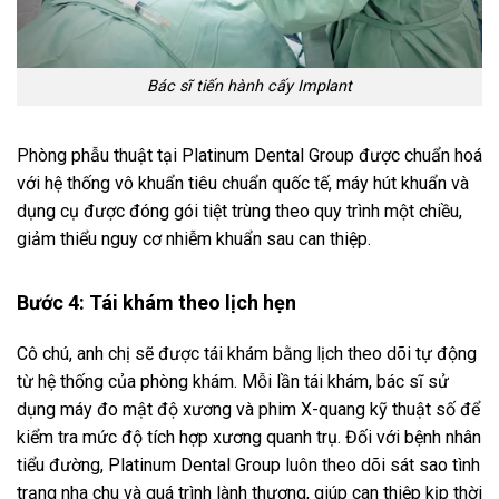
Bác sĩ tiến hành cấy Implant
Phòng phẫu thuật tại Platinum Dental Group được chuẩn hoá
với hệ thống vô khuẩn tiêu chuẩn quốc tế, máy hút khuẩn và
dụng cụ được đóng gói tiệt trùng theo quy trình một chiều,
giảm thiểu nguy cơ nhiễm khuẩn sau can thiệp.
Bước 4: Tái khám theo lịch hẹn
Cô chú, anh chị sẽ được tái khám bằng lịch theo dõi tự động
từ hệ thống của phòng khám. Mỗi lần tái khám, bác sĩ sử
dụng máy đo mật độ xương và phim X-quang kỹ thuật số để
kiểm tra mức độ tích hợp xương quanh trụ. Đối với bệnh nhân
tiểu đường, Platinum Dental Group luôn theo dõi sát sao tình
trạng nha chu và quá trình lành thương, giúp can thiệp kịp thời