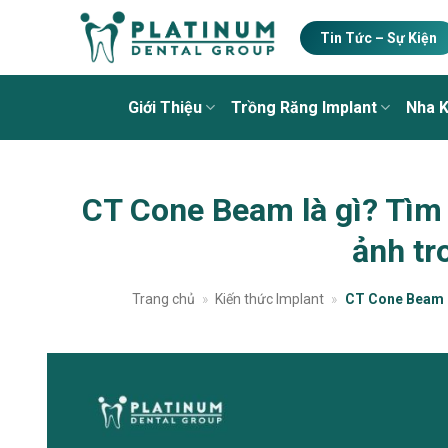
Skip
to
Tin Tức – Sự Kiện
content
Giới Thiệu
Trồng Răng Implant
Nha 
CT Cone Beam là gì? Tìm
ảnh tr
Trang chủ
»
Kiến thức Implant
»
CT Cone Beam l