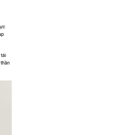
hực
ụp
tái
 thần