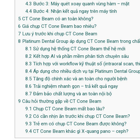
4.3
Bước 3: Máy quét xoay quanh vùng hàm – mặt
4.4
Bước 4: Nhận kết quả ngay trên máy tính
5
CT Cone Beam có an toàn không?
6
Giá chụp CT Cone Beam bao nhiêu?
7
Lưu ý trước khi chụp CT Cone Beam
8
Platinum Dental Group áp dụng CT Cone Beam trong chẩn
8.1
Sử dụng hệ thống CT Cone Beam thế hệ mới
8.2
Kết hợp AI và phần mềm phân tích chuyên sâu
8.3
Tích hợp với workflow kỹ thuật số (intraoral scan, t
8.4
Áp dụng cho nhiều dịch vụ tại Platinum Dental Grou
8.5
Tăng độ chính xác và an toàn cho người bệnh
8.6
Trải nghiệm nhanh gọn – trả kết quả ngay
8.7
Đảm bảo chất lượng và an toàn nội bộ
9
Câu hỏi thường gặp về CT Cone Beam
9.1
Chụp CT Cone Beam mất bao lâu?
9.2
Có cần nhịn ăn trước khi chụp CT Cone Beam?
9.3
Trẻ em có chụp CT Cone Beam được không?
9.4
CT Cone Beam khác gì X-quang pano – ceph?