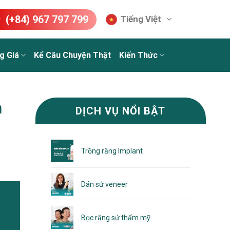
(+84) 967 797 799
Tiếng Việt
g Giá
Kể Câu Chuyện Thật
Kiến Thức
h
DỊCH VỤ NỔI BẬT
Trồng răng Implant
Dán sứ veneer
Bọc răng sứ thẩm mỹ