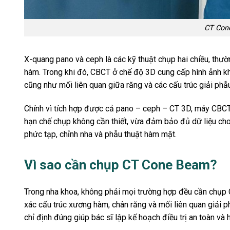
CT Con
X-quang pano và ceph là các kỹ thuật chụp hai chiều, thư
hàm. Trong khi đó, CBCT ở chế độ 3D cung cấp hình ảnh k
cũng như mối liên quan giữa răng và các cấu trúc giải phẫ
Chính vì tích hợp được cả pano – ceph – CT 3D, máy CBCT
hạn chế chụp không cần thiết, vừa đảm bảo đủ dữ liệu cho 
phức tạp, chỉnh nha và phẫu thuật hàm mặt.
Vì sao cần chụp CT Cone Beam?
Trong nha khoa, không phải mọi trường hợp đều cần chụp C
xác cấu trúc xương hàm, chân răng và mối liên quan giải p
chỉ định đúng giúp bác sĩ lập kế hoạch điều trị an toàn và h