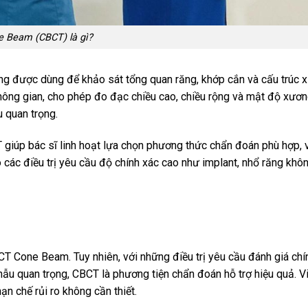
e Beam (CBCT) là gì?
ờng được dùng để khảo sát tổng quan răng, khớp cắn và cấu trúc 
hông gian, cho phép đo đạc chiều cao, chiều rộng và mật độ xươ
u quan trọng.
 giúp bác sĩ linh hoạt lựa chọn phương thức chẩn đoán phù hợp, 
các điều trị yêu cầu độ chính xác cao như implant, nhổ răng khô
T Cone Beam. Tuy nhiên, với những điều trị yêu cầu đánh giá chí
hẫu quan trọng, CBCT là phương tiện chẩn đoán hỗ trợ hiệu quả. V
ạn chế rủi ro không cần thiết.