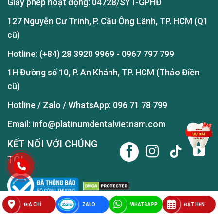
Giấy phép hoạt động: 04728/SYT-GPHĐ
127 Nguyễn Cư Trinh, P. Cầu Ông Lãnh, TP. HCM (Q1
cũ)
Hotline:
(+84) 28 3920 9969
-
0967 797 799
1H Đường số 10, P. An Khánh, TP. HCM (Thảo Điền
cũ)
Hotline / Zalo / WhatsApp:
096 71 78 799
Email: info@platinumdentalvietnam.com
KẾT NỐI VỚI CHÚNG
TÔI
ĐỊA CHỈ
ZALO
WHATSAPP
ĐẶT HẸN