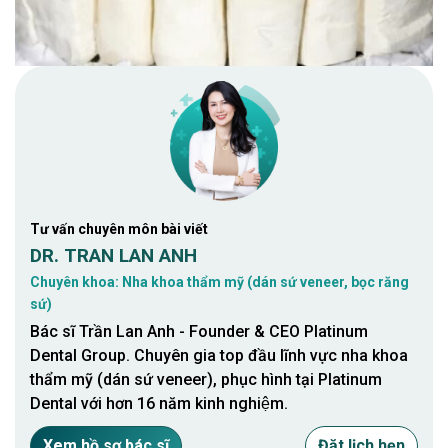
Tư vấn chuyên môn bài viết
DR. TRAN LAN ANH
Chuyên khoa: Nha khoa thẩm mỹ (dán sứ veneer, bọc răng
sứ)
Bác sĩ Trần Lan Anh - Founder & CEO Platinum
Dental Group. Chuyên gia top đầu lĩnh vực nha khoa
thẩm mỹ (dán sứ veneer), phục hình tại Platinum
Dental với hơn 16 năm kinh nghiệm.
Xem hồ sơ bác sĩ
Đặt lịch hẹn