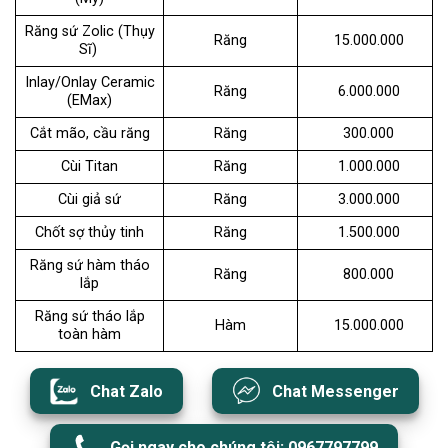
Răng sứ Zolic (Thụy
Răng
15.000.000
Sĩ)
Inlay/Onlay Ceramic
Răng
6.000.000
(EMax)
Cắt mão, cầu răng
Răng
300.000
Cùi Titan
Răng
1.000.000
Cùi giả sứ
Răng
3.000.000
Chốt sợ thủy tinh
Răng
1.500.000
Răng sứ hàm tháo
Răng
800.000
lắp
Răng sứ tháo lắp
Hàm
15.000.000
toàn hàm
Chat Zalo
Chat Messenger
Gọi ngay cho chúng tôi: 0967797799