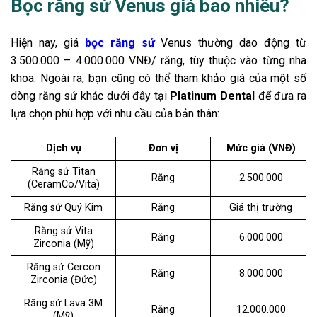
Bọc răng sứ Venus giá bao nhiêu?
Hiện nay, giá
bọc răng sứ
Venus thường dao động từ
3.500.000 – 4.000.000 VNĐ/ răng, tùy thuộc vào từng nha
khoa. Ngoài ra, bạn cũng có thể tham khảo giá của một số
dòng răng sứ khác dưới đây tại
Platinum Dental
để đưa ra
lựa chọn phù hợp với nhu cầu của bản thân:
Dịch vụ
Đơn vị
Mức giá (VNĐ)
Răng sứ Titan
Răng
2.500.000
(CeramCo/Vita)
Răng sứ Quý Kim
Răng
Giá thị trường
Răng sứ Vita
Răng
6.000.000
Zirconia (Mỹ)
Răng sứ Cercon
Răng
8.000.000
Zirconia (Đức)
Răng sứ Lava 3M
Răng
12.000.000
(Mỹ)