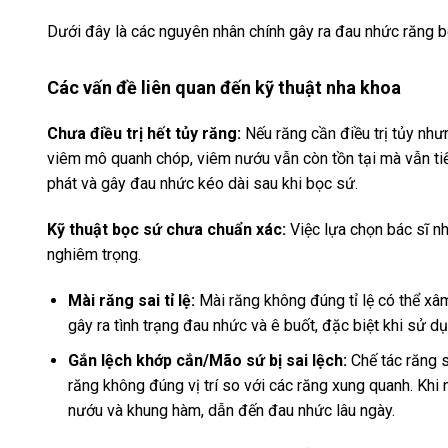
Dưới đây là các nguyên nhân chính gây ra đau nhức răng b
Các vấn đề liên quan đến kỹ thuật nha khoa
Chưa điều trị hết tủy răng:
Nếu răng cần điều trị tủy như
viêm mô quanh chóp, viêm nướu vẫn còn tồn tại mà vẫn tiến
phát và gây đau nhức kéo dài sau khi bọc sứ.
Kỹ thuật bọc sứ chưa chuẩn xác:
Việc lựa chọn bác sĩ nh
nghiêm trọng.
Mài răng sai tỉ lệ:
Mài răng không đúng tỉ lệ có thể xâ
gây ra tình trạng đau nhức và ê buốt, đặc biệt khi sử 
Gắn lệch khớp cắn/Mão sứ bị sai lệch:
Chế tác răng 
răng không đúng vị trí so với các răng xung quanh. Khi n
nướu và khung hàm, dẫn đến đau nhức lâu ngày.