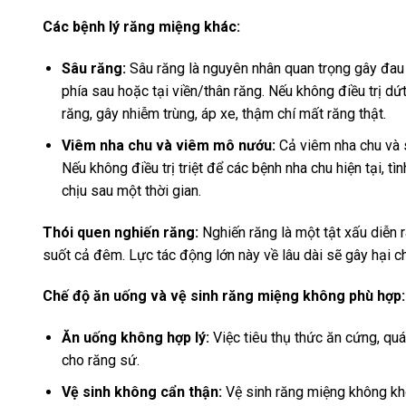
Các bệnh lý răng miệng khác:
Sâu răng:
Sâu răng là nguyên nhân quan trọng gây đau v
phía sau hoặc tại viền/thân răng. Nếu không điều trị dứ
răng, gây nhiễm trùng, áp xe, thậm chí mất răng thật.
Viêm nha chu và viêm mô nướu:
Cả viêm nha chu và s
Nếu không điều trị triệt để các bệnh nha chu hiện tại, t
chịu sau một thời gian.
Thói quen nghiến răng:
Nghiến răng là một tật xấu diễn ra
suốt cả đêm. Lực tác động lớn này về lâu dài sẽ gây hại 
Chế độ ăn uống và vệ sinh răng miệng không phù hợp:
Ăn uống không hợp lý:
Việc tiêu thụ thức ăn cứng, qu
cho răng sứ.
Vệ sinh không cẩn thận:
Vệ sinh răng miệng không kho