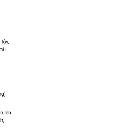
 tủy,
tái
g),
o lên
t,