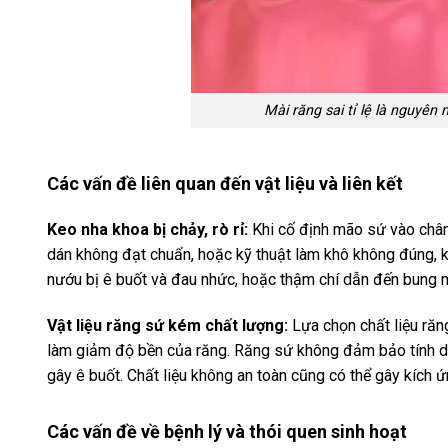
Mài răng sai tỉ lệ là nguyê
Các vấn đề liên quan đến vật liệu và liên kết
Keo nha khoa bị chảy, rò rỉ:
Khi cố định mão sứ vào chân
dán không đạt chuẩn, hoặc kỹ thuật làm khô không đúng, keo
nướu bị ê buốt và đau nhức, hoặc thậm chí dẫn đến bung 
Vật liệu răng sứ kém chất lượng:
Lựa chọn chất liệu răn
làm giảm độ bền của răng. Răng sứ không đảm bảo tính dẫ
gây ê buốt. Chất liệu không an toàn cũng có thể gây kích ứ
Các vấn đề về bệnh lý và thói quen sinh hoạt