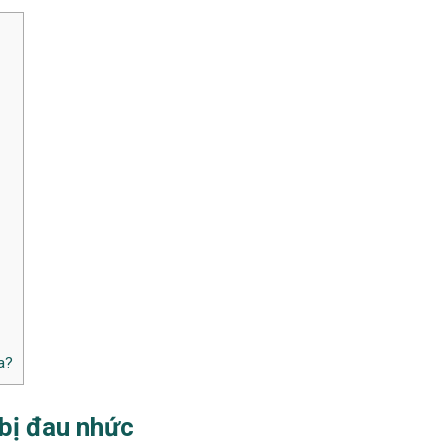
a?
bị đau nhức