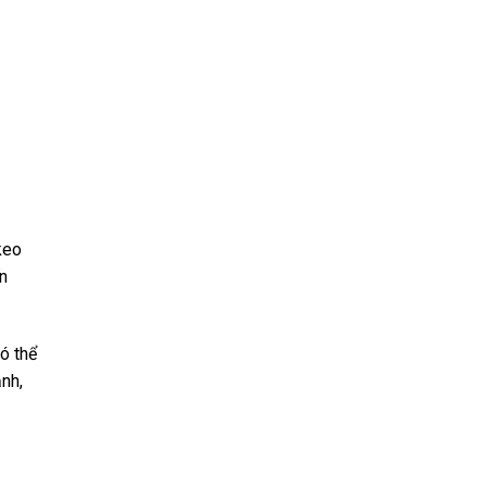
keo
ến
ó thể
nh,