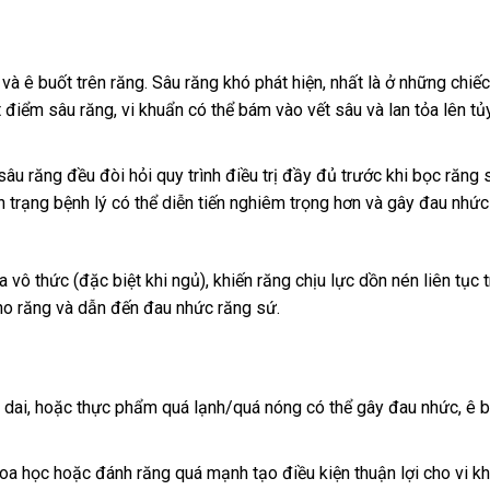
à ê buốt trên răng. Sâu răng khó phát hiện, nhất là ở những chiế
t điểm sâu răng, vi khuẩn có thể bám vào vết sâu và lan tỏa lên tủ
âu răng đều đòi hỏi quy trình điều trị đầy đủ trước khi bọc răng 
ình trạng bệnh lý có thể diễn tiến nghiêm trọng hơn và gây đau nhứ
 vô thức (đặc biệt khi ngủ), khiến răng chịu lực dồn nén liên tục 
cho răng và dẫn đến đau nhức răng sứ.
á dai, hoặc thực phẩm quá lạnh/quá nóng có thể gây đau nhức, ê 
a học hoặc đánh răng quá mạnh tạo điều kiện thuận lợi cho vi k