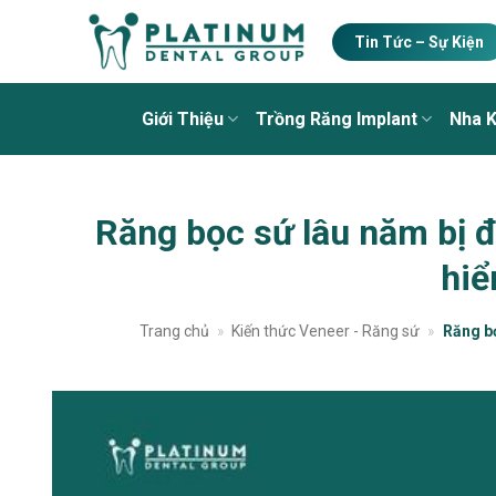
Skip
to
Tin Tức – Sự Kiện
content
Giới Thiệu
Trồng Răng Implant
Nha 
Răng bọc sứ lâu năm bị 
hi
Trang chủ
»
Kiến thức Veneer - Răng sứ
»
Răng b