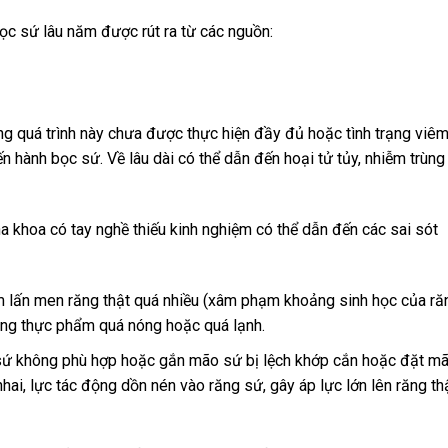
ọc sứ lâu năm được rút ra từ các nguồn:
ng quá trình này chưa được thực hiện đầy đủ hoặc tình trạng viêm
 hành bọc sứ. Về lâu dài có thể dẫn đến hoại tử tủy, nhiễm trùng 
a khoa có tay nghề thiếu kinh nghiệm có thể dẫn đến các sai sót
m lấn men răng thật quá nhiều (xâm phạm khoảng sinh học của răn
dụng thực phẩm quá nóng hoặc quá lạnh.
sứ không phù hợp hoặc gắn mão sứ bị lệch khớp cắn hoặc đặt mã
hai, lực tác động dồn nén vào răng sứ, gây áp lực lớn lên răng thậ