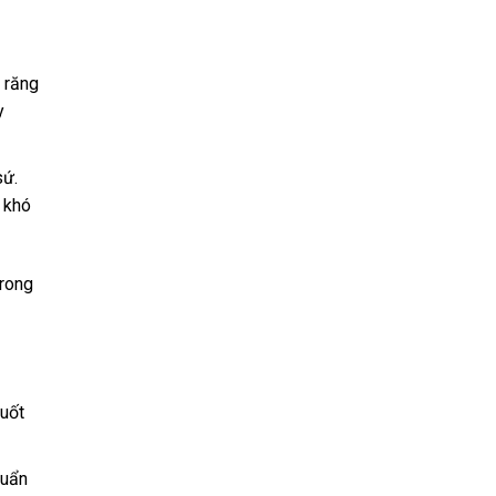
c răng
y
sứ.
c khó
trong
buốt
huẩn