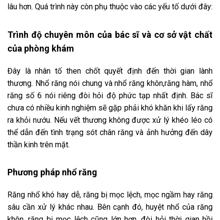
lâu hơn. Quá trình này còn phụ thuộc vào các yếu tố dưới đây:
Trình độ chuyên môn của bác sĩ và cơ sở vật chất
của phòng khám
Đây là nhân tố then chốt quyết định đến thời gian lành
thương. Nhổ răng nói chung và nhổ răng khôn,răng hàm, nhổ
răng số 6 nói riêng đòi hỏi độ phức tạp nhất định. Bác sĩ
chưa có nhiều kinh nghiệm sẽ gặp phải khó khăn khi lấy răng
ra khỏi nướu. Nếu vết thương không được xử lý khéo léo có
thể dẫn đến tình trạng sót chân răng và ảnh hưởng đến dây
thần kinh trên mặt.
Phương pháp nhổ răng
Răng nhổ khó hay dễ, răng bị mọc lệch, mọc ngầm hay răng
sâu cần xử lý khác nhau. Bên cạnh đó, huyệt nhổ của răng
khôn, răng bị mọc lệch cũng lớn hơn, đòi hỏi thời gian hồi