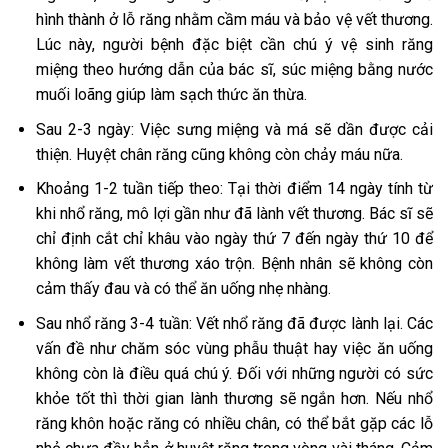
hình thành ở lỗ răng nhằm cầm máu và bảo vệ vết thương.
Lúc này, người bệnh đặc biệt cần chú ý vệ sinh răng
miệng theo hướng dẫn của bác sĩ, súc miệng bằng nước
muối loãng giúp làm sạch thức ăn thừa.
Sau 2-3 ngày: Việc sưng miệng và má sẽ dần được cải
thiện. Huyệt chân răng cũng không còn chảy máu nữa.
Khoảng 1-2 tuần tiếp theo: Tại thời điểm 14 ngày tính từ
khi nhổ răng, mô lợi gần như đã lành vết thương. Bác sĩ sẽ
chỉ định cắt chỉ khâu vào ngày thứ 7 đến ngày thứ 10 để
không làm vết thương xáo trộn. Bệnh nhân sẽ không còn
cảm thấy đau và có thể ăn uống nhẹ nhàng.
Sau nhổ răng 3-4 tuần: Vết nhổ răng đã được lành lại. Các
vấn đề như chăm sóc vùng phẫu thuật hay việc ăn uống
không còn là điều quá chú ý. Đối với những người có sức
khỏe tốt thì thời gian lành thương sẽ ngắn hơn. Nếu nhổ
răng khôn hoặc răng có nhiều chân, có thể bắt gặp các lỗ