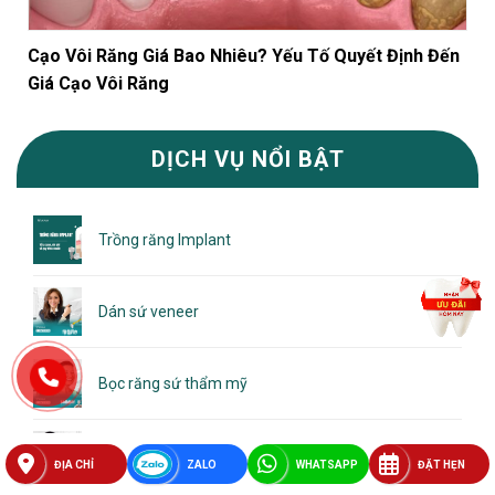
Cạo Vôi Răng Giá Bao Nhiêu? Yếu Tố Quyết Định Đến
Giá Cạo Vôi Răng
DỊCH VỤ NỔI BẬT
Trồng răng Implant
Dán sứ veneer
Bọc răng sứ thẩm mỹ
Niềng răng
ĐỊA CHỈ
ZALO
WHATSAPP
ĐẶT HẸN