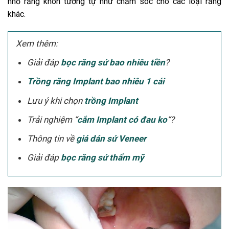
nhổ răng khôn tương tự như chăm sóc cho các loại răng
khác.
Xem thêm:
Giải đáp
bọc răng sứ bao nhiêu tiền
?
Trồng răng Implant bao nhiêu 1 cái
Lưu ý khi chọn
trồng Implant
Trải nghiệm “
cắm Implant có đau ko
“?
Thông tin về
giá dán sứ Veneer
Giải đáp
bọc răng sứ thẩm mỹ