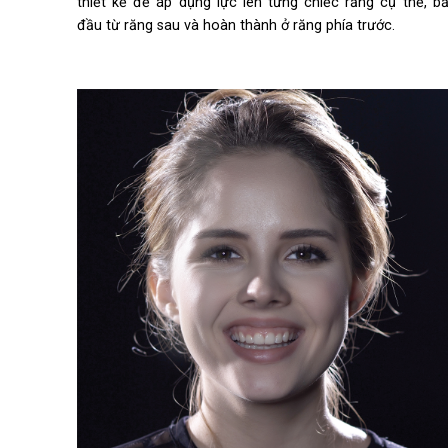
thiết kế để áp dụng lực lên từng chiếc răng cụ thể, bắ
đầu từ răng sau và hoàn thành ở răng phía trước.