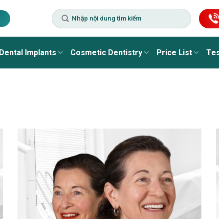
t
Dental Implants
Cosmetic Dentistry
Price List
Tes