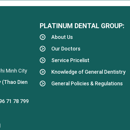
PLATINUM DENTAL GROUP:
About Us
Our Doctors
Service Pricelist
hi Minh City
Knowledge of General Dentistry
y (Thao Dien
General Policies & Regulations
96 71 78 799