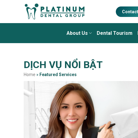
Skip
to
Contac
content
About Us
Dental Tourism
DỊCH VỤ NỔI BẬT
Home
»
Featured Services