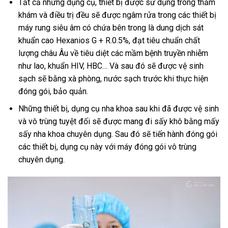
Tất cả những dụng cụ, thiết bị được sử dụng trong thăm
khám và điều trị đều sẽ được ngâm rửa trong các thiết bị
máy rung siêu âm có chứa bên trong là dung dịch sát
khuẩn cao Hexanios G + R.0.5%, đạt tiêu chuẩn chất
lượng châu Âu về tiêu diệt các mầm bệnh truyền nhiễm
như lao, khuẩn HIV, HBC… Và sau đó sẽ được vệ sinh
sạch sẽ bằng xà phòng, nước sạch trước khi thực hiện
đóng gói, bảo quản.
Những thiết bị, dụng cụ nha khoa sau khi đã được vệ sinh
và vô trùng tuyệt đối sẽ được mang đi sấy khô bằng mấy
sấy nha khoa chuyên dụng. Sau đó sẽ tiến hành đóng gói
các thiết bị, dụng cụ này với máy đóng gói vô trùng
chuyên dụng.