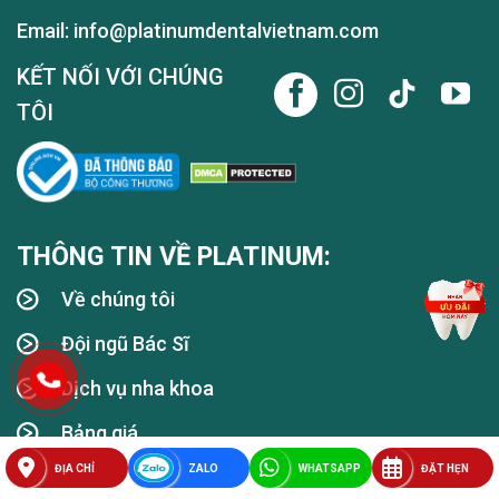
Email: info@platinumdentalvietnam.com
KẾT NỐI VỚI CHÚNG
TÔI
THÔNG TIN VỀ PLATINUM:
Về chúng tôi
Đội ngũ Bác Sĩ
Dịch vụ nha khoa
Bảng giá
ĐỊA CHỈ
ZALO
WHATSAPP
ĐẶT HẸN
Kiến thức nha khoa