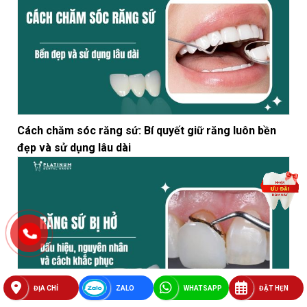
Cách chăm sóc răng sứ: Bí quyết giữ răng luôn bền
đẹp và sử dụng lâu dài
ĐỊA CHỈ
ZALO
WHATSAPP
ĐẶT HẸN