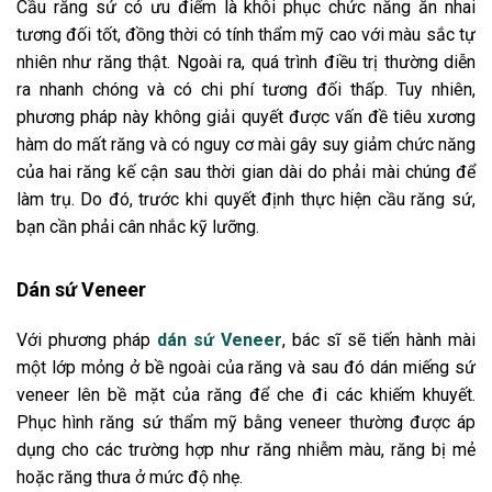
Cầu răng sứ có ưu điểm là khôi phục chức năng ăn nhai
tương đối tốt, đồng thời có tính thẩm mỹ cao với màu sắc tự
nhiên như răng thật. Ngoài ra, quá trình điều trị thường diễn
ra nhanh chóng và có chi phí tương đối thấp. Tuy nhiên,
phương pháp này không giải quyết được vấn đề tiêu xương
hàm do mất răng và có nguy cơ mài gây suy giảm chức năng
của hai răng kế cận sau thời gian dài do phải mài chúng để
làm trụ. Do đó, trước khi quyết định thực hiện cầu răng sứ,
bạn cần phải cân nhắc kỹ lưỡng.
Dán sứ Veneer
Với phương pháp
dán sứ Veneer
, bác sĩ sẽ tiến hành mài
một lớp mỏng ở bề ngoài của răng và sau đó dán miếng sứ
veneer lên bề mặt của răng để che đi các khiếm khuyết.
Phục hình răng sứ thẩm mỹ bằng veneer thường được áp
dụng cho các trường hợp như răng nhiễm màu, răng bị mẻ
hoặc răng thưa ở mức độ nhẹ.