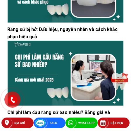
Răng sứ bị hở: Dấu hiệu, nguyên nhân và cách khắc
phục hiệu quả
Chi phí làm cầu răng sứ bao nhiêu? Bảng giá và
những điều cần biết trước khi làm
ĐỊA CHỈ
ZALO
WHATSAPP
ĐẶT HẸN