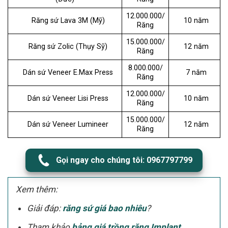
12.000.000/
Răng sứ Lava 3M (Mỹ)
10 năm
Răng
15.000.000/
Răng sứ Zolic (Thụy Sỹ)
12 năm
Răng
8.000.000/
Dán sứ Veneer E.Max Press
7 năm
Răng
12.000.000/
Dán sứ Veneer Lisi Press
10 năm
Răng
15.000.000/
Dán sứ Veneer Lumineer
12 năm
Răng
Gọi ngay cho chúng tôi: 0967797799
Xem thêm:
Giải đáp:
răng sứ giá bao nhiêu
?
Tham khảo
bảng giá trồng răng Implant