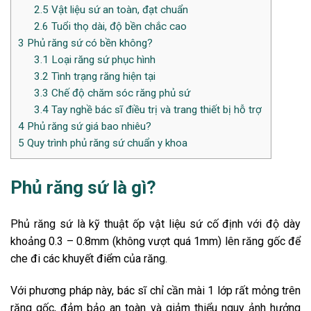
2.5
Vật liệu sứ an toàn, đạt chuẩn
2.6
Tuổi thọ dài, độ bền chắc cao
3
Phủ răng sứ có bền không?
3.1
Loại răng sứ phục hình
3.2
Tình trạng răng hiện tại
3.3
Chế độ chăm sóc răng phủ sứ
3.4
Tay nghề bác sĩ điều trị và trang thiết bị hỗ trợ
4
Phủ răng sứ giá bao nhiêu?
5
Quy trình phủ răng sứ chuẩn y khoa
Phủ răng sứ là gì?
Phủ răng sứ
là kỹ thuật ốp vật liệu sứ cố định với độ dày
khoảng 0.3 – 0.8mm (không vượt quá 1mm) lên răng gốc để
che đi các khuyết điểm của răng.
Với phương pháp này, bác sĩ chỉ cần mài 1 lớp rất mỏng trên
răng gốc, đảm bảo an toàn và giảm thiểu nguy ảnh hưởng