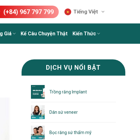
(+84) 967 797 799
Tiếng Việt
g Giá
Kể Câu Chuyện Thật
Kiến Thức
DỊCH VỤ NỔI BẬT
Trồng răng Implant
Dán sứ veneer
Bọc răng sứ thẩm mỹ