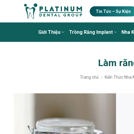
Skip
to
Tin Tức – Sự Kiện
content
Giới Thiệu
Trồng Răng Implant
Nha 
Làm răng
Trang chủ
»
Kiến Thức Nha 