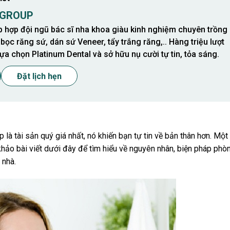
 GROUP
p hợp đội ngũ bác sĩ nha khoa giàu kinh nghiệm chuyên trồng
 bọc răng sứ, dán sứ Veneer, tẩy trắng răng,.. Hàng triệu lượt
ựa chọn Platinum Dental và sở hữu nụ cười tự tin, tỏa sáng.
Đặt lịch hẹn
là tài sản quý giá nhất, nó khiến bạn tự tin về bản thân hơn. Một
hảo bài viết dưới đây để tìm hiểu về nguyên nhân, biện pháp phò
 nhà.