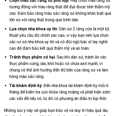
Chọn màu sắc răng sứ phù hợp
: Hãy chọn màu răng sứ
tương đồng với màu răng thật để đạt được tính thẩm mỹ
cao. Đảm bảo rằng màu sắc răng sứ không khác biệt quá
lớn so với răng thật trong quá trình dán.
Lựa chọn nha khoa uy tín
: Dán sứ 2 răng cửa là một kỹ
thuật yêu cầu độ chính xác cao, vì vậy bạn nên lựa chọn
các cơ sở nha khoa uy tín và có đội ngũ bác sĩ tay nghề
cao để đảm bảo kết quả thẩm mỹ và an toàn.
Tránh thực phẩm có hại
: Sau khi dán sứ, tránh ăn các
thực phẩm cứng, dai, khô hoặc có chứa axit mạnh, vì
chúng có thể ảnh hưởng đến độ bền của răng sứ và làm
hỏng màu sắc răng.
Tái khám định kỳ
: Đến nha khoa tái khám định kỳ mỗi 6
tháng để kiểm tra sức khỏe răng miệng và phát hiện sớm
các vấn đề nếu có, từ đó có phương án điều trị kịp thời.
Những lưu ý này sẽ giúp bạn bảo vệ và duy trì hiệu quả lâu