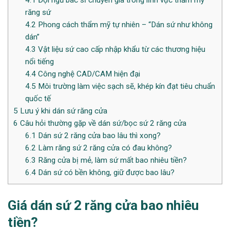
4.1
Đội ngũ bác sĩ chuyên gia trong lĩnh vực thẩm mỹ
răng sứ
4.2
Phong cách thẩm mỹ tự nhiên – “Dán sứ như không
dán”
4.3
Vật liệu sứ cao cấp nhập khẩu từ các thương hiệu
nổi tiếng
4.4
Công nghệ CAD/CAM hiện đại
4.5
Môi trường làm việc sạch sẽ, khép kín đạt tiêu chuẩn
quốc tế
5
Lưu ý khi dán sứ răng cửa
6
Câu hỏi thường gặp về dán sứ/bọc sứ 2 răng cửa
6.1
Dán sứ 2 răng cửa bao lâu thì xong?
6.2
Làm răng sứ 2 răng cửa có đau không?
6.3
Răng cửa bị mẻ, làm sứ mất bao nhiêu tiền?
6.4
Dán sứ có bền không, giữ được bao lâu?
Giá dán sứ 2 răng cửa bao nhiêu
tiền?