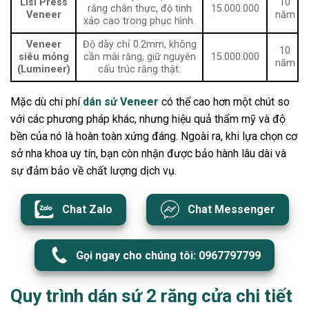
Lisi Press
10
răng chân thực, độ tinh
15.000.000
Veneer
năm
xảo cao trong phục hình.
Veneer
Độ dày chỉ 0.2mm, không
10
siêu mỏng
cần mài răng, giữ nguyên
15.000.000
năm
(Lumineer)
cấu trúc răng thật.
Mặc dù chi phí
dán sứ Veneer
có thể cao hơn một chút so
với các phương pháp khác, nhưng hiệu quả thẩm mỹ và độ
bền của nó là hoàn toàn xứng đáng. Ngoài ra, khi lựa chọn cơ
sở nha khoa uy tín, bạn còn nhận được bảo hành lâu dài và
sự đảm bảo về chất lượng dịch vụ.
Chat Zalo
Chat Messenger
Gọi ngay cho chúng tôi: 0967797799
Quy trình dán sứ 2 răng cửa chi tiết