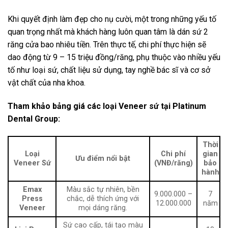
Khi quyết định làm đẹp cho nụ cười, một trong những yếu tố
quan trọng nhất mà khách hàng luôn quan tâm là dán sứ 2
răng cửa bao nhiêu tiền. Trên thực tế, chi phí thực hiện sẽ
dao động từ 9 – 15 triệu đồng/răng, phụ thuộc vào nhiều yếu
tố như loại sứ, chất liệu sử dụng, tay nghề bác sĩ và cơ sở
vật chất của nha khoa.
Tham khảo bảng giá các loại Veneer sứ tại Platinum
Dental Group:
Thời
Loại
Chi phí
gian
Ưu điểm nổi bật
Veneer Sứ
(VNĐ/răng)
bảo
hành
Emax
Màu sắc tự nhiên, bền
9.000.000 –
7
Press
chắc, dễ thích ứng với
12.000.000
năm
Veneer
mọi dáng răng.
Sứ cao cấp, tái tạo màu