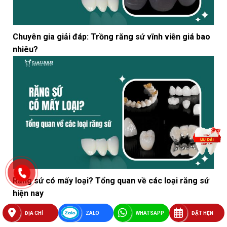
Chuyên gia giải đáp: Trồng răng sứ vĩnh viễn giá bao
nhiêu?
Răng sứ có mấy loại? Tổng quan về các loại răng sứ
hiện nay
ĐỊA CHỈ
ZALO
WHATSAPP
ĐẶT HẸN