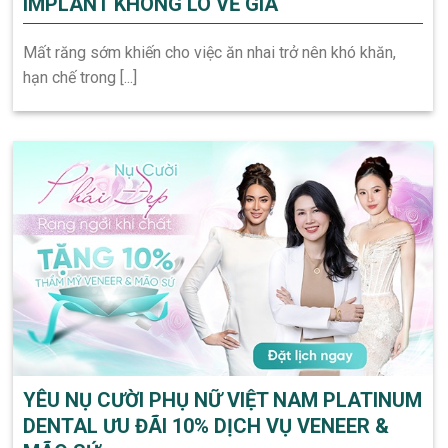
IMPLANT KHÔNG LO VỀ GIÁ
Mất răng sớm khiến cho việc ăn nhai trở nên khó khăn,
hạn chế trong [...]
YÊU NỤ CƯỜI PHỤ NỮ VIỆT NAM PLATINUM
DENTAL ƯU ĐÃI 10% DỊCH VỤ VENEER &