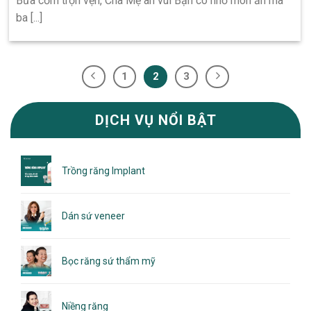
Bữa cơm trọn vẹn, Cha Mẹ an vui Bạn có nhớ món ăn mà
ba [...]
1
2
3
DỊCH VỤ NỔI BẬT
Trồng răng Implant
Dán sứ veneer
Bọc răng sứ thẩm mỹ
Niềng răng