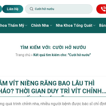
Liên Hệ
Khoa Thẩm Mỹ
Chỉnh Nha
Nha Khoa Tổng Quát
Bản
TÌM KIẾM VỚI:
CƯỜI HỞ NƯỚU
Trang chủ
»
Kết quả tìm kiếm cho: "Cười hở nướu"
ẮM VÍT NIỀNG RĂNG BAO LÂU THÌ
HÁO? THỜI GIAN DUY TRÌ VÍT CHỈNH
HA CHI TIẾT TỪ BÁC SĨ
ng quá trình chỉnh nha, nhiều người bệnh được bác sĩ chỉ địn