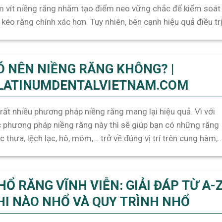
 vít niềng răng nhằm tạo điểm neo vững chắc để kiểm soát
 kéo răng chính xác hơn. Tuy nhiên, bên cạnh hiệu quả điều trị
 hỏi được quan tâm nhiều nhất vẫn là cắm vít niềng răng ba
[...]
Ó NÊN NIỀNG RĂNG KHÔNG? |
LATINUMDENTALVIETNAM.COM
rất nhiều phương pháp niềng răng mang lại hiệu quả. Vì với
 phương pháp niềng răng này thì sẽ giúp bạn có những răng
 thưa, lệch lạc, hô, móm,… trở về đúng vị trí trên cung hàm,
ến hàm răng sau khi niềng trở nên đều, đẹp, khớp cắn được c
, [...]
HỔ RĂNG VĨNH VIỄN: GIẢI ĐÁP TỪ A-
HI NÀO NHỔ VÀ QUY TRÌNH NHỔ