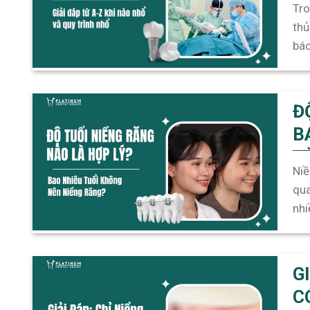
Tro
thủ
bác
chỉ
Đ
B
R
Niề
qua
nhi
khi
G
C