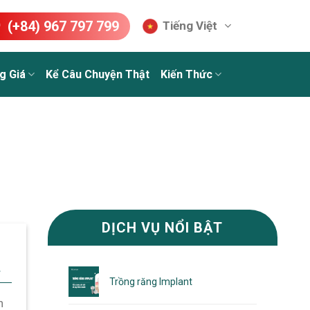
(+84) 967 797 799
Tiếng Việt
g Giá
Kể Câu Chuyện Thật
Kiến Thức
DỊCH VỤ NỔI BẬT
Trồng răng Implant
h