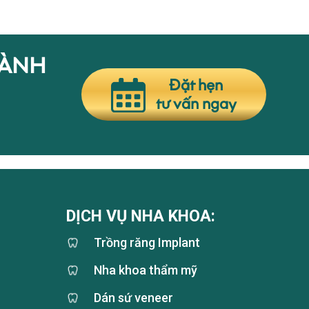
HÀNH
Đặt hẹn
tư vấn ngay
DỊCH VỤ NHA KHOA:
Trồng răng Implant
Nha khoa thẩm mỹ
Dán sứ veneer