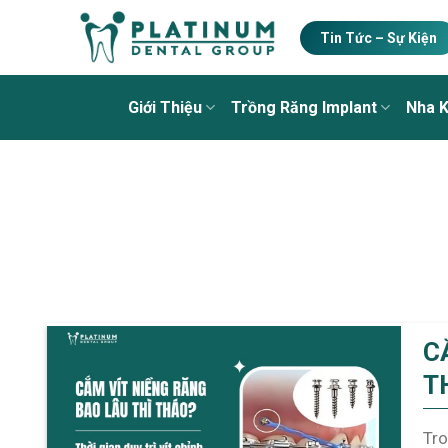
Skip
to
Tin Tức – Sự Kiện
content
Giới Thiệu
Trồng Răng Implant
Nha 
C
T
N
Tro