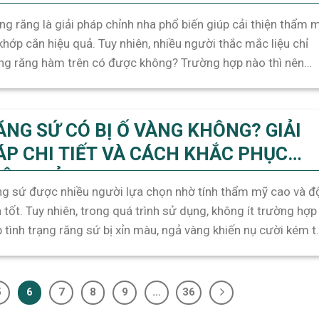
ng răng là giải pháp chỉnh nha phổ biến giúp cải thiện thẩm 
khớp cắn hiệu quả. Tuy nhiên, nhiều người thắc mắc liệu chỉ
ng răng hàm trên có được không? Trường hợp nào thì nên
c hiện niềng răng hàm trên? Hãy cùng Platinum tìm hiểu chi
t vấn đề niềng [...]
ĂNG SỨ CÓ BỊ Ố VÀNG KHÔNG? GIẢI
ÁP CHI TIẾT VÀ CÁCH KHẮC PHỤC
IỆU QUẢ
g sứ được nhiều người lựa chọn nhờ tính thẩm mỹ cao và đ
 tốt. Tuy nhiên, trong quá trình sử dụng, không ít trường hợp
 tình trạng răng sứ bị xỉn màu, ngả vàng khiến nụ cười kém t
. Vậy răng sứ có bị ố vàng không và nguyên nhân là [...]
5
6
7
8
9
…
36