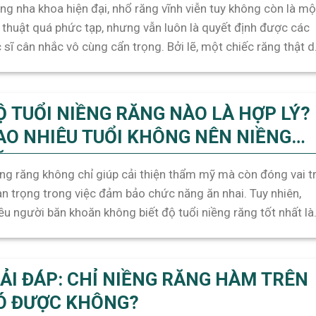
ng nha khoa hiện đại, nhổ răng vĩnh viễn tuy không còn là mộ
 thuật quá phức tạp, nhưng vẫn luôn là quyết định được các
 sĩ cân nhắc vô cùng cẩn trọng. Bởi lẽ, một chiếc răng thật d
 “5 điểm” vẫn quý giá hơn răng giả “10 điểm” – vì [...]
Ộ TUỔI NIỀNG RĂNG NÀO LÀ HỢP LÝ?
AO NHIÊU TUỔI KHÔNG NÊN NIỀNG
ĂNG?
ng răng không chỉ giúp cải thiện thẩm mỹ mà còn đóng vai t
n trọng trong việc đảm bảo chức năng ăn nhai. Tuy nhiên,
ều người băn khoăn không biết độ tuổi niềng răng tốt nhất là
 nào? Bài viết này sẽ cung cấp thông tin chi tiết về độ tuổi lý [.
IẢI ĐÁP: CHỈ NIỀNG RĂNG HÀM TRÊN
Ó ĐƯỢC KHÔNG?