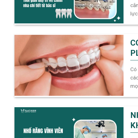
cắm
lực
câu
lâu 
C
P
Có 
các
mọc
khi
bằng
N
K