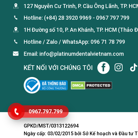
127 Nguyễn Cư Trinh, P. Cầu Ông Lãnh, TP. HC
Hotline:
(+84) 28 3920 9969
-
0967 797 799
1H Đường số 10, P. An Khánh, TP. HCM (Thảo Đ
Hotline / Zalo / WhatsApp:
096 71 78 799
Email: info@platinumdentalvietnam.com
KẾT NỐI VỚI CHÚNG TÔI
0967.797.799
GỬI TÌNH TRẠNG RĂNG
GPKD/MST/0313122694
Ngày cấp: 03/02/2015 bởi Sở Kế hoạch và Đầu tư T