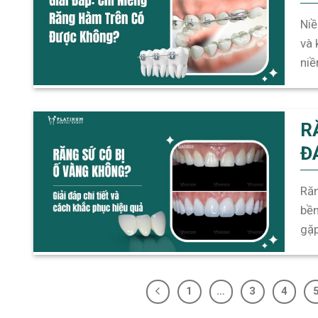
Niề
và 
niề
thự
tiế
R
Đ
H
Răn
bền
gặp
tin
1
…
3
4