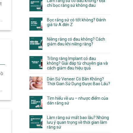
Làm răng sứ có đau không? Địa
t
chỉ bọc răng sứ không đau
ù
Bọc răng sứ có tốt không? Đánh
giá từ A đến Z
Niềng răng có đau không? Cách
giảm đau khi niềng răng?
Trồng răng Implant có đau
không? Giải đáp từ chuyên gia và
cách giảm đau hiệu quả
rò
Dán Sứ Veneer Có Bền Không?
Thời Gian Sử Dụng Được Bao Lâu?
..]
Tìm hiểu về ưu – nhược điểm của
dán răng sứ
Làm răng sứ mất bao lâu? Những
lưu ý quan trọng về thời gian làm
răng sứ